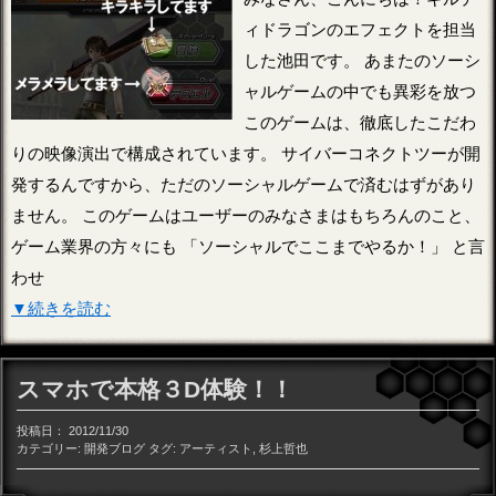
ィドラゴンのエフェクトを担当
した池田です。 あまたのソーシ
ャルゲームの中でも異彩を放つ
このゲームは、徹底したこだわ
りの映像演出で構成されています。 サイバーコネクトツーが開
発するんですから、ただのソーシャルゲームで済むはずがあり
ません。 このゲームはユーザーのみなさまはもちろんのこと、
ゲーム業界の方々にも 「ソーシャルでここまでやるか！」 と言
わせ
▼続きを読む
スマホで本格３D体験！！
投稿日：
2012/11/30
カテゴリー:
開発ブログ
タグ:
アーティスト
,
杉上哲也