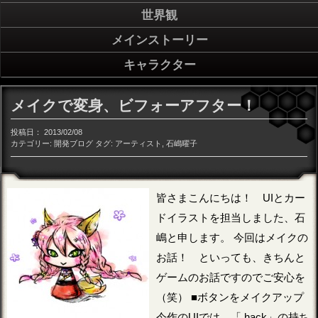
世界観
メインストーリー
キャラクター
メイクで変身、ビフォーアフター！
投稿日：
2013/02/08
カテゴリー:
開発ブログ
タグ:
アーティスト
,
石嶋曜子
皆さまこんにちは！ UIとカー
ドイラストを担当しました、石
嶋と申します。 今回はメイクの
お話！ といっても、きちんと
ゲームのお話ですのでご安心を
（笑） ■ボタンをメイクアップ
今作のUIでは、「.hack」の持ち