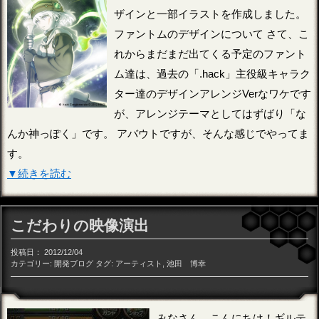
ザインと一部イラストを作成しました。
ファントムのデザインについて さて、こ
れからまだまだ出てくる予定のファント
ム達は、過去の「.hack」主役級キャラク
ター達のデザインアレンジVerなワケです
が、アレンジテーマとしてはずばり「な
んか神っぽく」です。 アバウトですが、そんな感じでやってま
す。
▼続きを読む
こだわりの映像演出
投稿日：
2012/12/04
カテゴリー:
開発ブログ
タグ:
アーティスト
,
池田 博幸
みなさん、こんにちは！ギルテ