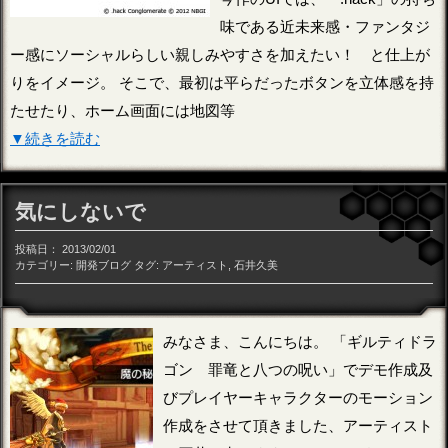
味である近未来感・ファンタジ
ー感にソーシャルらしい親しみやすさを加えたい！ と仕上が
りをイメージ。 そこで、最初は平らだったボタンを立体感を持
たせたり、ホーム画面には地図等
▼続きを読む
気にしないで
投稿日：
2013/02/01
カテゴリー:
開発ブログ
タグ:
アーティスト
,
石井久美
みなさま、こんにちは。 「ギルティドラ
ゴン 罪竜と八つの呪い」でデモ作成及
びプレイヤーキャラクターのモーション
作成をさせて頂きました、アーティスト