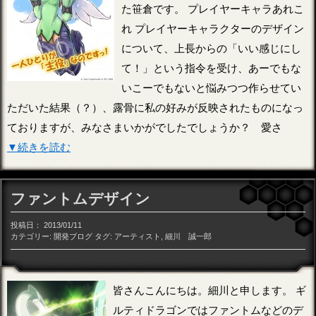
た笹倉です。 プレイヤーキャラあれこ
れ プレイヤーキャラクターのデザイン
について、上長からの「いい感じにし
て！」という指令を受け、あーでもな
いこーでもないと悩みつつ作らせてい
ただいた結果（？）、露骨に私の好みが反映されたものになっ
ておりますが、みなさまいかがでしたでしょうか？ 愛さ
▼続きを読む
ファントムデザイン
投稿日：
2013/01/11
カテゴリー:
開発ブログ
タグ:
アーティスト
,
細川 誠一郎
皆さんこんにちは。細川と申します。 ギ
ルティドラゴンではファントムなどのデ