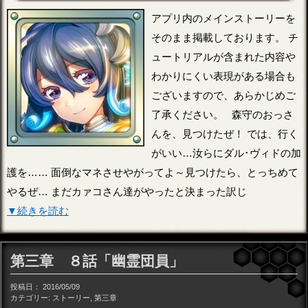
アプリ内のメインストーリーを
そのまま掲載しております。 チ
ュートリアルが含まれた内容や
わかりにくい表現がある場合も
ございますので、あらかじめご
了承ください。 森守のおっさ
んを、見つけたぜ！ では、行く
がいい…汝らにダル･ヴィドの加
護を…… 面倒なマネさせやがってよ～見つけたら、とっちめて
やるぜ… まだカァコさん達がやったと決まった訳じ
▼続きを読む
第三章 ８話「幽霊団員」
投稿日：
2016/05/09
カテゴリー:
ストーリー
,
第三章