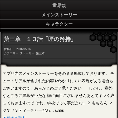
世界観
メインストーリー
キャラクター
第三章 １３話「匠の矜持」
投稿日：
2016/05/16
カテゴリー:
ストーリー
,
第三章
アプリ内のメインストーリーをそのまま掲載しております。 チ
ュートリアルが含まれた内容やわかりにくい表現がある場合も
ございますので、あらかじめご了承ください。 しかし、意外
なところに黒幕がいたな 誠に面目ございませんあとでキツく絞
っておきますので それ、学校でって事だよな…？ もちろん マ
ジでドＳティーチャーだわ… &nbs
▼続きを読む