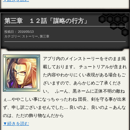
第三章 １２話「謀略の行方」
投稿日：
2016/05/13
カテゴリー:
ストーリー
,
第三章
アプリ内のメインストーリーをそのまま掲
載しております。 チュートリアルが含まれ
た内容やわかりにくい表現がある場合もご
ざいますので、あらかじめご了承くださ
い。 ふーん、黒ネームに正体不明の敵ね
ぇ…ややこしい事になっちゃったわね 団長、剣を守る事が出来
ず、申し訳ございませんでした… 良いのよ、良いのよ～あんな
のは、ただの飾り物なんだから
▼続きを読む