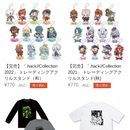
【完売】「.hack//Collection
【完売】「.hack//Collection
2022」 トレーディングアク
2021」 トレーディングアク
リルスタンド（和）
リルスタンド(秋)
¥770
¥770
（税込）
売り切れ
（税込）
売り切れ