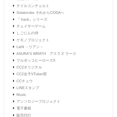
テイルコンチェルト
Solatorobo それからCODAへ
『.hack』シリーズ
チェイサーゲーム
しごにんの侍
ケモノプロジェクト
LieN －リアン－
ASURA'S WRATH アスラズ ラース
フルボッコヒーローズX
CC2オリジナル
CC2女子VTuber部
CCチュウ
LINEスタンプ
Music
アンソロジープロジェクト
電子書籍
販売代行