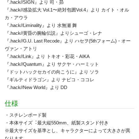
『.hack//SIGN』より 司・昴
『.hack//感染拡大 Vol.1〜絶対包囲Vol.4』より カイト・オル
カ・アウラ
『.hack//Liminality』より 水無瀬 舞
『.hack//黄昏の腕輪伝説』よりシューゴ・レナ
『.hack//G.U. Last Recode』より ハセヲ(5thフォーム)・オー
ヴァン・アトリ
『.hack//Link』より トキオ・彩花・AIKA
『.hack//Quantum』より サクヤ・ハーミット
『ドットハックセカイの向こうに』より ソラ
『ギルティドラゴン』より ナビコ・ココレ
『.hack//New World』より DD
仕様
・スチレンボード製
・本体サイズ︓最大縦550mm、紙製スタンド付き
※最大サイズを基準とし、キャラクターによって大きさが異
なります。