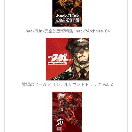
.hack//Link完全設定資料集 .hack//Archives_04
戦場のフーガ オリジナルサウンドトラック Vol. 2