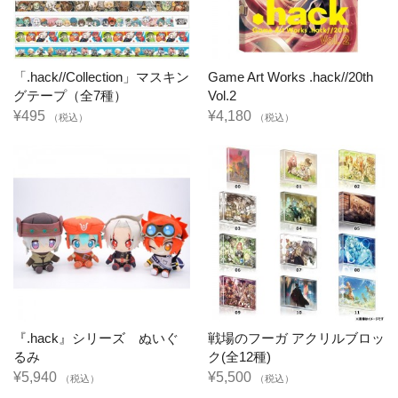
「.hack//Collection」マスキン
Game Art Works .hack//20th
グテープ（全7種）
Vol.2
¥495
¥4,180
（税込）
（税込）
『.hack』シリーズ ぬいぐ
戦場のフーガ アクリルブロッ
るみ
ク(全12種)
¥5,940
¥5,500
（税込）
（税込）