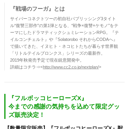
『戦場のフーガ』とは
サイバーコネクトツーの初自社パブリッシング3タイト
ル“復讐三部作”の第1弾となる、“戦争×復讐×ケモノ”をテ
ーマにしたドラマティックシュミレーションRPG。『テ
イルコンチェルト』や『Solatorobo それからCODAへ』
で描いてきた、イヌヒト・ネコヒトたちが暮らす世界観
「リトルテイルブロンクス」シリーズの最新作。
2019年秋発売予定で現在鋭意開発中。
詳細はコチラ⇒<
http://www.cc2.co.jp/nextplan/
>
『フルボッコヒーローズX』
今までの感謝の気持ちを込めて限定グッ
ズ販売決定！
【数量限定販売】『フルボッコヒーローズX』獣