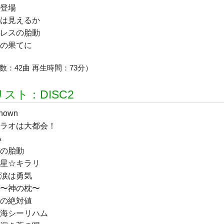
登場
は見えるか
レスの胎動
の果てに
数：42曲 再生時間：73分）
スト：DISC2
nown
ラオは大都会！
A
の胎動
星☆キラリ
涙は勇気
〜神の枕〜
の絶対値
海シーリハム