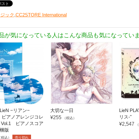
ージック
,
CC2STORE International
品が気になっている人はこんな商品も気になってい
ieN −リアン−
大切な一日
LieN PL
ck』ピアノアレンジコレ
リス-"
¥255
（税込）
Vol.1 ピアノスコア
¥2,547
（
梱版
（税込）
売り切れ