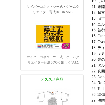
この
サイバーコネクトツー式・ゲームク
未開
リエイター育成BOOK Vol.2
超文
旧世
ユル
首都
Orde
Over
ティ
キミ
サイバーコネクトツー式・ゲームク
光の
リエイター育成BOOK 創刊号 Vol.1
タル
真回
Dep
オススメ商品
Re-
To t
準備
決闘