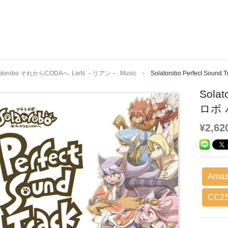
latorobo それからCODAへ
,
LieN －リアン－
,
Music
Solatorobo Perfect
Sola
ロボ
¥2,62
Amaz
CC2S