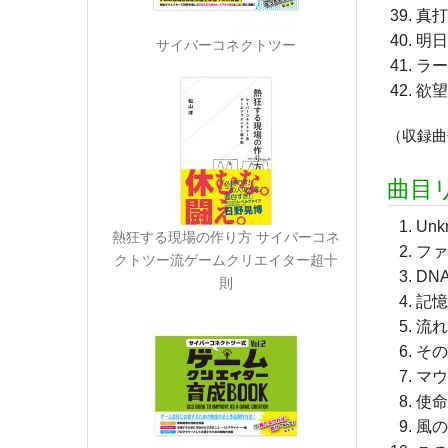
真打
明日
サイバーコネクトツー
ラー
欲望
（収録曲
曲目リ
Unk
熱狂する現場の作り方 サイバーコネ
ファ
クトツー流ゲームクリエイター超十
DN
則
記憶
流れ
その
マウ
使命
風の