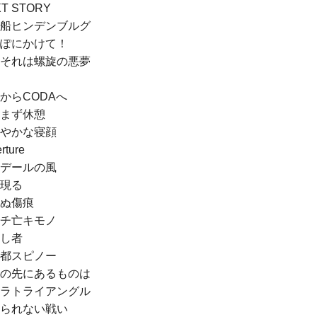
T STORY
船ヒンデンブルグ
ぽにかけて！
それは螺旋の悪夢
からCODAへ
まず休憩
やかな寝顔
rture
デールの風
現る
ぬ傷痕
チ亡キモノ
し者
都スピノー
の先にあるものは
ラトライアングル
られない戦い