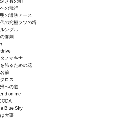
深き蒼の唄
への飛行
明の遺跡アース
代の究極フツの塔
ルングル
の惨劇
r
drive
タノマキナ
を飾るための花
名前
タロス
帰への道
end on me
CODA
he Blue Sky
は大事