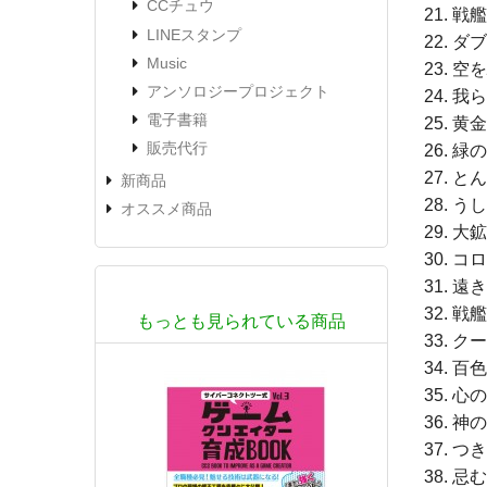
CCチュウ
戦艦
LINEスタンプ
ダブ
Music
空を
アンソロジープロジェクト
我ら
電子書籍
黄金
販売代行
緑の
とん
新商品
うし
オススメ商品
大鉱
コロ
遠き
戦艦
もっとも見られている商品
クー
百色
心の
神の
つき
忌む