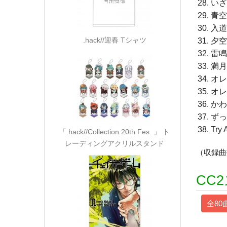
いざ
青空
入道
.hack//迎春 Tシャツ
夕空
雷鳴
満月
オレ
オレ
かわ
ずっ
Try 
「.hack//Collection 20th Fes. 」 ト
レーディングアクリルスタンド
（収録曲
CC
全80