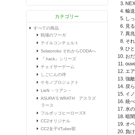
NEX
輸送
カテゴリー
しっ
見る
すべての商品
異兆
戦場のフーガ
それ
テイルコンチェルト
ひと
Solatorobo それからCODAへ
おだ
『.hack』シリーズ
ouve
チェイサーゲーム
エア
しごにんの侍
強敵
ケモノプロジェクト
戻ら
LieN －リアン－
イノ
ASURA'S WRATH アスラズ
統べ
ラース
水の
フルボッコヒーローズX
暗闇
CC2オリジナル
オペ
CC2女子VTuber部
負け