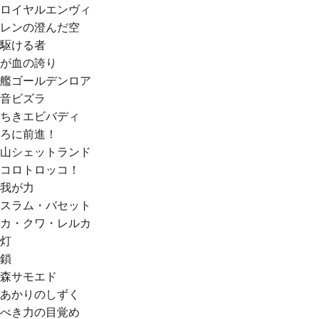
ロイヤルエンヴィ
レンの澄んだ空
駆ける者
が血の誇り
艦ゴールデンロア
音ビズラ
ちきエビバディ
ろに前進！
山シェットランド
コロトロッコ！
我が力
スラム・バセット
カ・クワ・レルカ
灯
鎖
森サモエド
あかりのしずく
べき力の目覚め