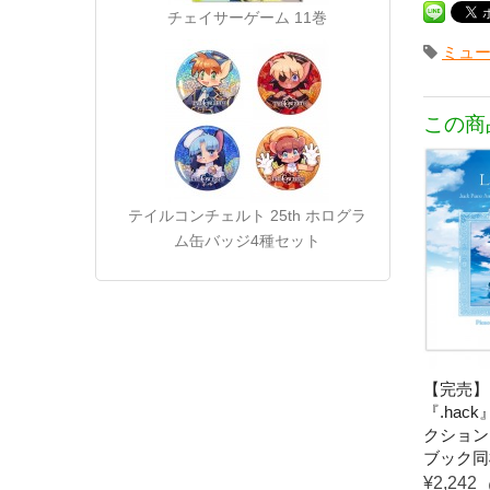
チェイサーゲーム 11巻
ミュ
この商
テイルコンチェルト 25th ホログラ
ム缶バッジ4種セット
【完売】L
『.ha
クション 
ブック同
¥2,242