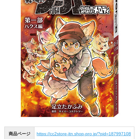
商品ページ
https://cc2store-itn.shop-pro.jp/?pid=187997108