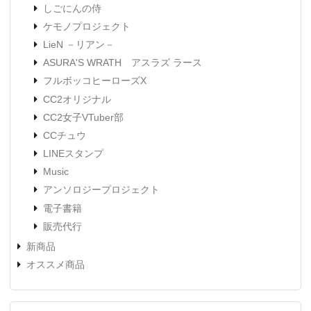
しごにんの侍
ケモノプロジェクト
LieN －リアン－
ASURA'S WRATH アスラズ ラース
フルボッコヒーローズX
CC2オリジナル
CC2女子VTuber部
CCチュウ
LINEスタンプ
Music
アンソロジープロジェクト
電子書籍
販売代行
新商品
オススメ商品