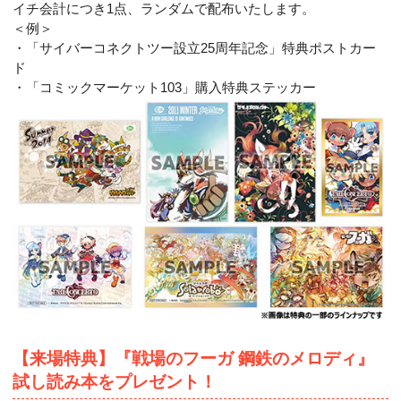
イチ会計につき1点、ランダムで配布いたします。
＜例＞
・「サイバーコネクトツー設立25周年記念」特典ポストカー
ド
・「コミックマーケット103」購入特典ステッカー
【来場特典】『戦場のフーガ 鋼鉄のメロディ』
試し読み本をプレゼント！