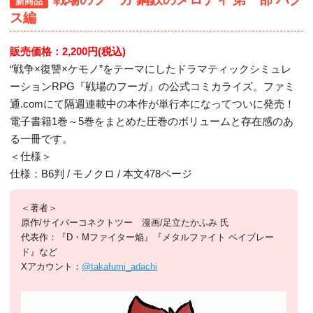
新商品
ス編
販売価格：2,200円(税込)
“戦争×復讐×ケモノ”をテーマにしたドラマティックシミュレ
ーションRPG『戦場のフーガ』の公式コミカライズ。ファミ
通.comにて隔週連載中の本作が単行本になってついに発売！
電子書籍1巻～5巻をまとめた圧巻のボリュームと存在感のあ
る一冊です。
＜仕様＞
仕様：B6判 / モノクロ / 本文478ページ
＜著者＞
原作/サイバーコネクトツー 漫画/足立たかふみ 氏
代表作：『D・Mファイター焔』『メタルファイト ベイブレー
ド』など
Xアカウント：
@takafumi_adachi