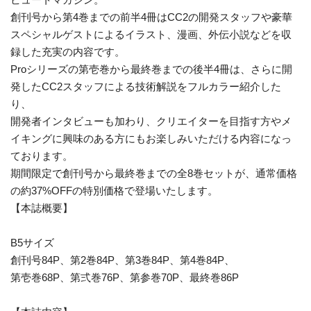
創刊号から第4巻までの前半4冊はCC2の開発スタッフや豪華
スペシャルゲストによるイラスト、漫画、外伝小説などを収
録した充実の内容です。
Proシリーズの第壱巻から最終巻までの後半4冊は、さらに開
発したCC2スタッフによる技術解説をフルカラー紹介した
り、
開発者インタビューも加わり、クリエイターを目指す方やメ
イキングに興味のある方にもお楽しみいただける内容になっ
ております。
期間限定で創刊号から最終巻までの全8巻セットが、通常価格
の約37%OFFの特別価格で登場いたします。
【本誌概要】
B5サイズ
創刊号84P、第2巻84P、第3巻84P、第4巻84P、
第壱巻68P、第弍巻76P、第参巻70P、最終巻86P