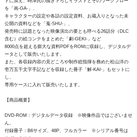
トに加え、時津氏の描き下ろしイラストとそのワークフロー
を「画-GA-」、
キャラクターの設定や各話の設定資料、お蔵入りとなった未
公開の資料などを「蒐-SHU-」、
発売時に話題となった映像演出の要とも呼べる26話分（DLC
含む）の絵コンテをまとめた「劇-GEKI-」など
8000点を超える膨大な資料PDFをROMに収録し、デジタルデ
ータとして販売いたします。
また、各収録内容の見どころや制作総指揮を務めた松山洋の
壱万五千文字手記などを収録した冊子「解-KAI-」もセットに
し、
専用ケースに入れて販売いたします。
【商品概要】
DVD-ROM：デジタルデータ収録 ※映像作品ではございませ
ん。
付録冊子：B6サイズ、48P、フルカラー ※シリアル番号は