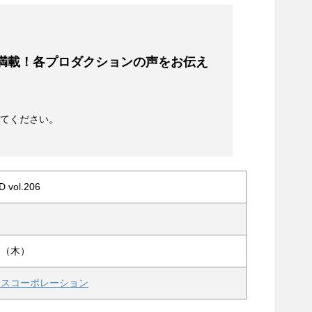
満載！各プロダクションの声をお伝え
えてください。
vol.206
）
日（木）
クスコーポレーション