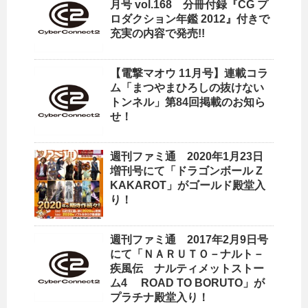
月号 vol.168 分冊付録『CG プ
ロダクション年鑑 2012』付きで
充実の内容で発売!!
【電撃マオウ 11月号】連載コラ
ム「まつやまひろしの抜けない
トンネル」第84回掲載のお知ら
せ！
週刊ファミ通 2020年1月23日
増刊号にて「ドラゴンボール Z
KAKAROT」がゴールド殿堂入
り！
週刊ファミ通 2017年2月9日号
にて「ＮＡＲＵＴＯ－ナルト－
疾風伝 ナルティメットストー
ム4 ROAD TO BORUTO」が
プラチナ殿堂入り！