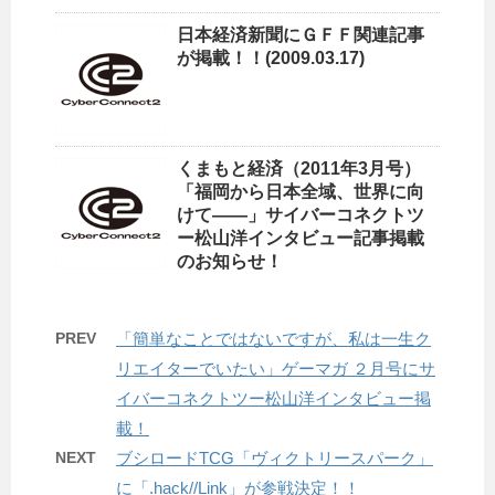
日本経済新聞にＧＦＦ関連記事
が掲載！！(2009.03.17)
くまもと経済（2011年3月号）
「福岡から日本全域、世界に向
けて――」サイバーコネクトツ
ー松山洋インタビュー記事掲載
のお知らせ！
PREV
「簡単なことではないですが、私は一生ク
リエイターでいたい」ゲーマガ ２月号にサ
イバーコネクトツー松山洋インタビュー掲
載！
NEXT
ブシロードTCG「ヴィクトリースパーク」
に「.hack//Link」が参戦決定！！