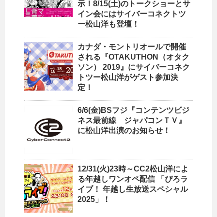
示！8/15(土)のトークショーとサ
イン会にはサイバーコネクトツ
ー松山洋も登壇！
カナダ・モントリオールで開催
される『OTAKUTHON（オタク
ソン） 2019』にサイバーコネク
トツー松山洋がゲスト参加決
定！
6/6(金)BSフジ『コンテンツビジ
ネス最前線 ジャパコンＴＶ』
に松山洋出演のお知らせ！
12/31(火)23時～CC2松山洋によ
る年越しワンオペ配信 「ぴろラ
イブ！ 年越し生放送スペシャル
2025」！