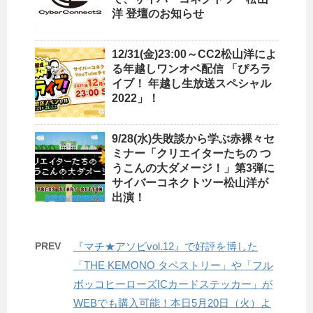
洋 登壇のお知らせ
12/31(金)23:00～CC2松山洋によ
る年越しワンオペ配信 「ぴろラ
イブ！ 年越し生放送スペシャル
2022」！
9/28(水)失敗談から学ぶ赤裸々セ
ミナー「クリエイターたちの つ
うこんの大ダメージ！」第3弾に
サイバーコネクトツー松山洋が
出演！
PREV
『マチ★アソビvol.12』で好評を博した
「THE KEMONO タペストリー」や「フル
ボッコヒーローズICカードステッカー」が
WEBでも購入可能！本日5月20日（火）よ