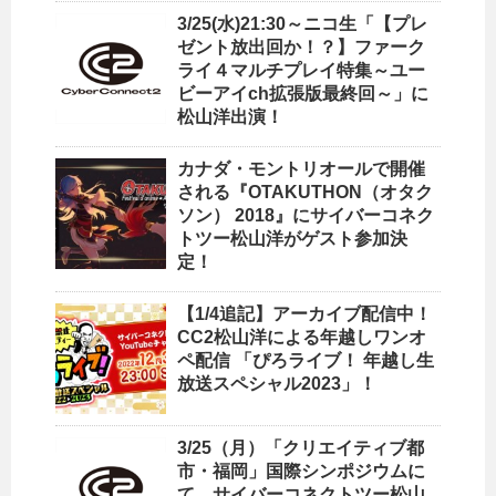
3/25(水)21:30～ニコ生「【プレ
ゼント放出回か！？】ファーク
ライ４マルチプレイ特集～ユー
ビーアイch拡張版最終回～」に
松山洋出演！
カナダ・モントリオールで開催
される『OTAKUTHON（オタク
ソン） 2018』にサイバーコネク
トツー松山洋がゲスト参加決
定！
【1/4追記】アーカイブ配信中！
CC2松山洋による年越しワンオ
ペ配信 「ぴろライブ！ 年越し生
放送スペシャル2023」！
3/25（月）「クリエイティブ都
市・福岡」国際シンポジウムに
て、サイバーコネクトツー松山