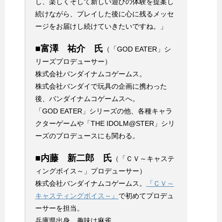
し、楽しくそして新しい遊びの体験を提案し
続けながら、プレイした後に心に残るメッセ
ージをお届けし続けていきたいですね。」
■富澤 祐介 氏
（「GOD EATER」シ
リーズプロデューサー）
株式会社バンダイナムコゲームス。
株式会社バンダイで玩具の企画に携わった
後、バンダイナムコゲームスへ。
「GOD EATER」シリーズの他、各種キャラ
クターゲームや「THE IDOLM@STER」シリ
ーズのプロデュースにも関わる。
■内藤 新二郎 氏
（「ＣＶ～キャステ
ィングボイス～」プロデューサー）
株式会社バンダイナムコゲームス。
『ＣＶ～
キャスティングボイス～』
で初めてプロデュ
ーサーを担当。
兵庫県出身、趣味は麻雀。