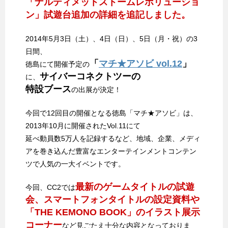
「ナルティメットストームレボリューショ
ン」試遊台追加の詳細を追記しました。
2014年5月3日（土）、4日（日）、5日（月・祝）の3
日間、
「
マチ★アソビ vol.12
」
徳島にて開催予定の
サイバーコネクトツーの
に、
特設ブース
の出展が決定！
今回で12回目の開催となる徳島「マチ★アソビ」は、
2013年10月に開催されたVol.11にて
延べ動員数5万人を記録するなど、地域、企業、メディ
アを巻き込んだ豊富なエンターテインメントコンテン
ツで人気の一大イベントです。
最新のゲームタイトルの試遊
今回、CC2では
会、スマートフォンタイトルの設定資料や
「THE KEMONO BOOK」のイラスト展示
コーナー
など見ごたえ十分な内容となっておりま