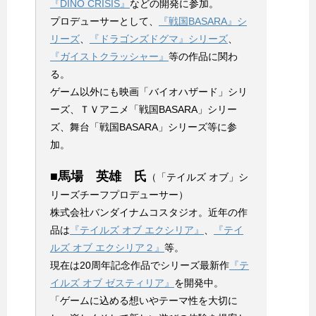
『DINO CRISIS』
などの開発に参加。
プロデューサーとして、
『戦国BASARA』シ
リーズ
、
『ドラゴンズドグマ』シリーズ
、
『ガイストクラッシャー』
等の作品に関わ
る。
ゲーム以外にも映画「バイオハザード」シリ
ーズ、ＴＶアニメ「戦国BASARA」シリー
ズ、舞台「戦国BASARA」シリーズ等に参
加。
■馬場 英雄 氏
（「テイルズ オブ」シ
リーズチーフプロデューサー）
株式会社バンダイナムコスタジオ。近年の作
品は
『テイルズ オブ エクシリア』
、
『テイ
ルズ オブ エクシリア２』
等。
現在は20周年記念作品でシリーズ最新作
『テ
イルズ オブ ゼスティリア』
を開発中。
「ゲームに込める想いやテーマ性を大切に