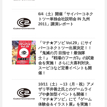
6/4（土）開催「サイバーコネク
トツー単独会社説明会 IN 九州
2011」講演レポート
「マチ★アソビ Vol.29」にサイ
バーコネクトツー出展決定！！
『鬼滅の刃 目指せ！最強隊
士！』『戦場のフーガ3』の試遊
会を実施！ さらに大喜利対決、
スーピコなど定番イベントも開
催！
10/11（土）～13（月・祝）アメ
ザリ平井善之氏とのゲームライ
ブや参加型イベントも開催！
「マチ★アソビ」にて『ゲーム
体験会＆イラスト展』を実施！