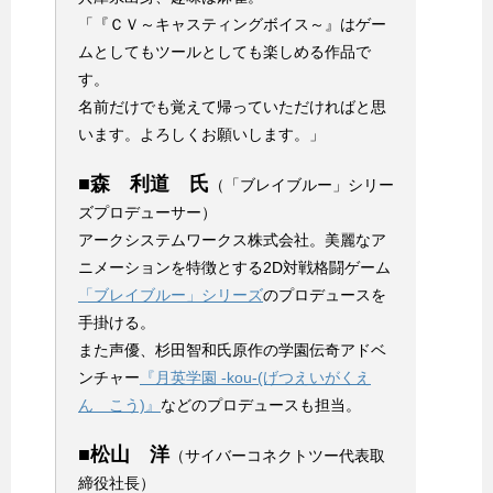
「『ＣＶ～キャスティングボイス～』はゲー
ムとしてもツールとしても楽しめる作品で
す。
名前だけでも覚えて帰っていただければと思
います。よろしくお願いします。」
■森 利道 氏
（「ブレイブルー」シリー
ズプロデューサー）
アークシステムワークス株式会社。美麗なア
ニメーションを特徴とする2D対戦格闘ゲーム
「ブレイブルー」シリーズ
のプロデュースを
手掛ける。
また声優、杉田智和氏原作の学園伝奇アドベ
ンチャー
『月英学園 -kou-(げつえいがくえ
ん こう)』
などのプロデュースも担当。
■松山 洋
（サイバーコネクトツー代表取
締役社長）