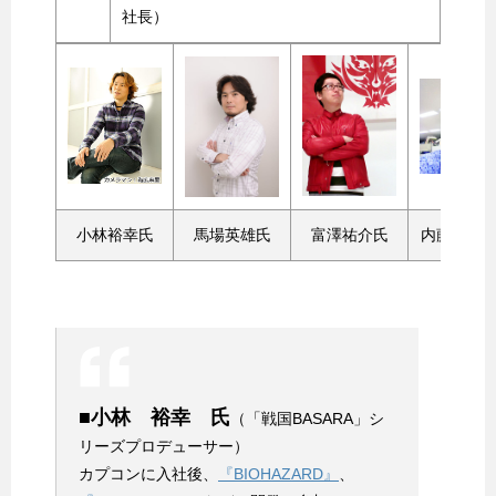
社長）
小林裕幸氏
馬場英雄氏
富澤祐介氏
内藤新二
■小林 裕幸 氏
（「戦国BASARA」シ
リーズプロデューサー）
カプコンに入社後、
『BIOHAZARD』
、