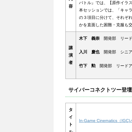
バトル』では、【原作イラ
容
本セッションでは、「キャ
の３項目に分けて、それぞ
かを直面した困難・克服も
木下 義崇
開発部 リード
講
入川 慶也
開発部 シニア
演
者
竹下 勲
開発部 リードア
サイバーコネクトツー登壇
タ
イ
In-Game Cinematics
ト
ル