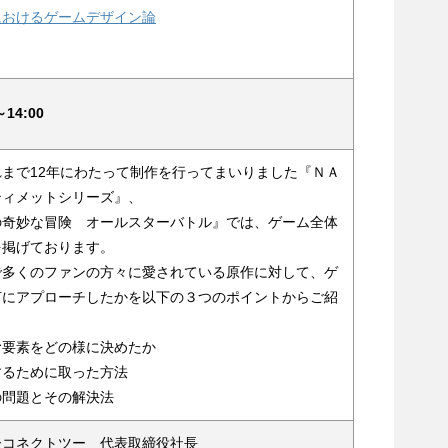
におけるゲームデザイン論
14:00
まで12年にわたって制作を行ってまいりました『ＮＡ
ティメットシリーズ』、
の奇妙な冒険 オールスターバトル』では、ゲーム全体
を掲げております。
で多くのファンの方々に愛されている原作に対して、ゲ
何にアプローチしたかを以下の３つのポイントからご紹
む要素をどの様に決めたか
するために取った方法
の問題とその解決法
コネクトツー 代表取締役社長