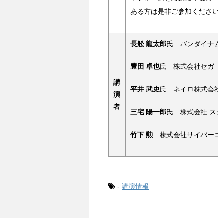
ある方は是非ご参加くださ
長舩 龍太郎
氏 バンダイナ
豊田 卓也
氏 株式会社セガ
講
平井 武史
氏 ネイロ株式会社(Ne
演
者
三宅 陽一郎
氏 株式会社 
竹下 勲
株式会社サイバー
-
講演情報