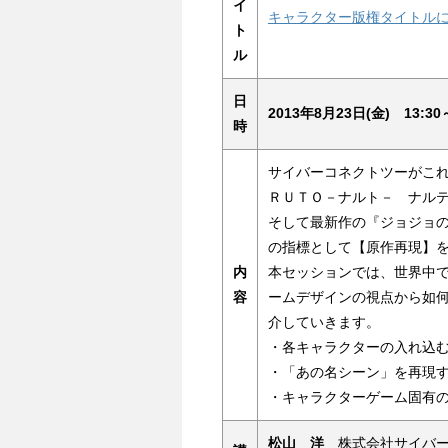
イ
キャラクター版権タイトル
ト
ル
日
2013年8月23日(金) 13:30～
時
サイバーコネクトツーがこれ
ＲＵＴＯ－ナルト－ ナル
そして最新作の『ジョジョ
の指標として【原作再現】
内
本セッションでは、世界中
容
ームデザインの視点から如
介していきます。
・各キャラクターの入れ込
・「あの名シーン」を再現
・キャラクターゲーム固有
松山 洋
株式会社サイバー