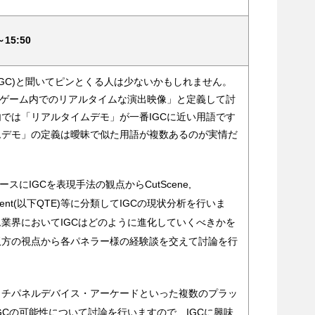
15:50
cs（以下IGC)と聞いてピンとくる人は少ないかもしれません。
「ゲーム内でのリアルタイムな演出映像」と定義して討
では「リアルタイムデモ」が一番IGCに近い用語です
ムデモ」の定義は曖昧で似た用語が複数あるのが実情だ
スにIGCを表現手法の観点からCutScene,
kTimeEvent(以下QTE)等に分類してIGCの現状分析を行いま
業界においてIGCはどのように進化していくべきかを
双方の視点から各パネラー様の経験談を交えて討論を行
ッチパネルデバイス・アーケードといった複数のプラッ
GCの可能性について討論を行いますので、IGCに興味