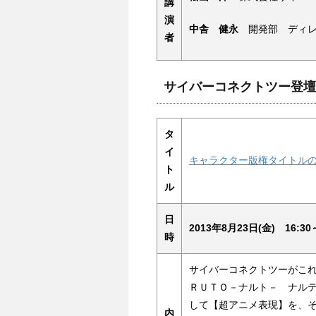
講
演
中舎 健永
開発部 ディレ
者
サイバーコネクトツー登壇
タ
イ
キャラクター版権タイトル
ト
ル
日
2013年8月23日(金) 16:30～
時
サイバーコネクトツーがこれ
ＲＵＴＯ－ナルト－ ナル
して【超アニメ表現】を、
内