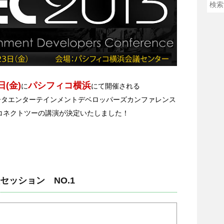
日(金)
パシフィコ横浜
に
にて開催される
ータエンターテインメントデベロッパーズカンファレンス
ーコネクトツーの講演が決定いたしました！
セッション NO.1