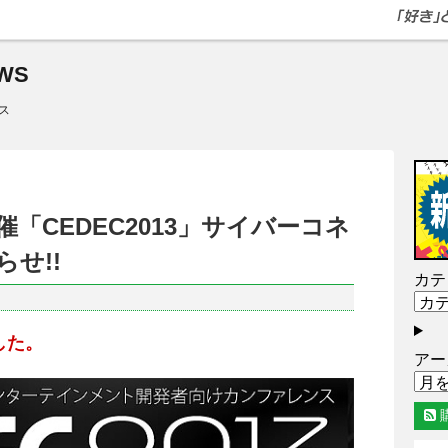
WS
ス
金)開催「CEDEC2013」サイバーコネ
せ!!
カテ
した。
アー