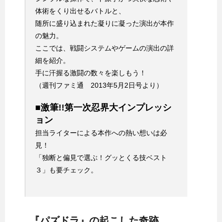
体術をくり出せるバトルと、
随所に盛り込まれた凝りに凝った演出が本作
の魅力。
ここでは、戦闘システムやゲームの演出の詳
細を紹介。
手に汗握る激闘の数々を楽しもう！
（週刊ファミ通 2013年5月2日号より）
■激筆!!第一次忍界大インプレッシ
ョン
担当ライターによる本作への熱い想いは必
見！
「独断と偏見で選ぶ！グッとくる技ベスト
３」も要チェック。
『パズドラ』の起こした奇跡