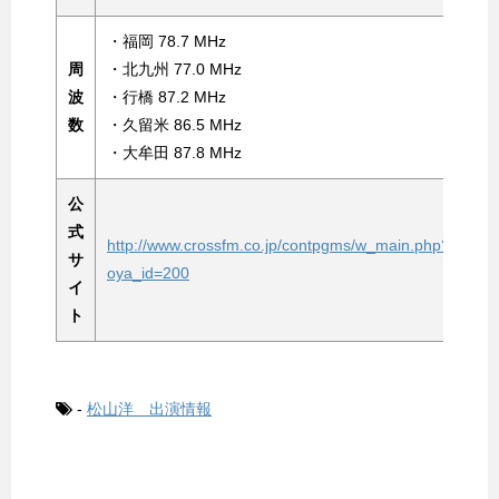
・福岡 78.7 MHz
周
・北九州 77.0 MHz
波
・行橋 87.2 MHz
数
・久留米 86.5 MHz
・大牟田 87.8 MHz
公
式
http://www.crossfm.co.jp/contpgms/w_main.php?
サ
oya_id=200
イ
ト
-
松山洋 出演情報