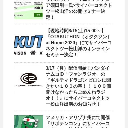
ア須田剛一氏×サイバーコネクト
ツー松山洋の公開セミナー決
定！
【現地時間8/15(土)15:00～】
『OTAKUTHON（オタクソン）
at Home 2020』にてサイバーコ
ネクトツー松山洋のオンライン
セミナー決定！
3/17（月）配信開始！バンダイ
ナムコID「ファンラジオ」の
『ギルティドラゴン ピロシに聞
きたい１００の事！！ １００個
聞けなかったらごめんねラジ
オ！！』にサイバーコネクトツ
ー松山洋出演のお知らせ！
アメリカ・アリゾナ州にて開催
「サボテンコン」にサイバーコ