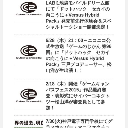
LABI1池袋モバイルドリーム館
にて「ドットハック セカイの
向こうに＋Versus Hybrid
Pack」発売前先行体験会＆スペ
シャルトークショー開催決定！
6/28（木）21：00～ニコニコ公
式生放送『ゲームのじかん 第96
回』に「ドットハック セカイ
の向こうに＋Versus Hybrid
Pack」三戸プロデューサー、松
山洋が生出演！！
2/18（木）開催「ゲームキャン
パスフェス2015」作品最終審
査・表彰式にサイバーコネクト
ツー松山洋が審査員として参
加！
7/30(火)神戸電子専門学校にてグ
ラスホッパー・マニファクチュ