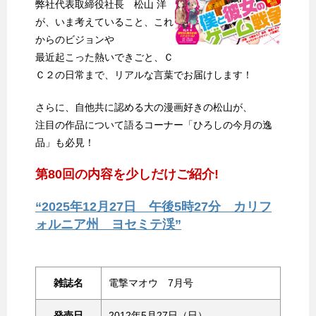
弊社代表取締役社長 松山 洋
が、いま考えていること、これ
からのビジョンや
最近起こった熱いできごと、Ｃ
Ｃ２の日常まで、リアルな言葉でお届けします！
さらに、自他共に認める大の漫画好きの松山が、
注目の作品について語るコーナー「ひろしの今月の逸
品」も必見！
第80回の内容を少しだけご紹介!
“2025年12月27日 午後5時27分 カリフ
ォルニア州 ヨセミテ渓”
雑誌名
電撃マオウ 7月号
発売日
2012年5月27日（日）