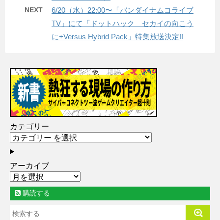
NEXT
6/20（水）22:00〜「バンダイナムコライブ
TV」にて「ドットハック セカイの向こう
に+Versus Hybrid Pack」特集放送決定!!
カテゴリー
アーカイブ
購読する