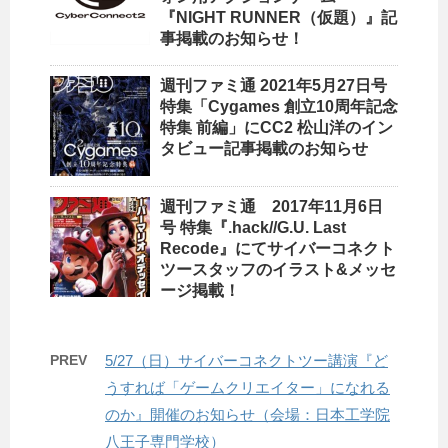
『NIGHT RUNNER（仮題）』記
事掲載のお知らせ！
週刊ファミ通 2021年5月27日号
特集「Cygames 創立10周年記念
特集 前編」にCC2 松山洋のイン
タビュー記事掲載のお知らせ
週刊ファミ通 2017年11月6日
号 特集『.hack//G.U. Last
Recode』にてサイバーコネクト
ツースタッフのイラスト&メッセ
ージ掲載！
PREV
5/27（日）サイバーコネクトツー講演『ど
うすれば「ゲームクリエイター」になれる
のか』開催のお知らせ（会場：日本工学院
八王子専門学校）