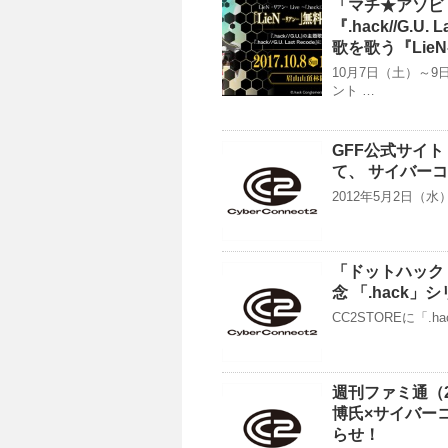
「マチ★アソビ 
『.hack//G.
歌を歌う『Lie
10月7日（土）～
ント …
GFF公式サイト
て、 サイバー
2012年5月2日（
「ドットハック セ
念 「.hack
CC2STOREに「
週刊ファミ通（2
博氏×サイバー
らせ！