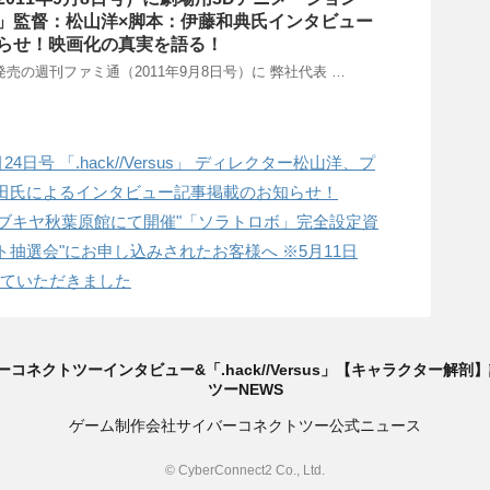
」監督：松山洋×脚本：伊藤和典氏インタビュー
らせ！映画化の真実を語る！
木)発売の週刊ファミ通（2011年9月8日号）に 弊社代表 …
4日号 「.hack//Versus」 ディレクター松山洋、プ
田氏によるインタビュー記事掲載のお知らせ！
コトブキヤ秋葉原館にて開催"「ソラトロボ」完全設定資
抽選会"にお申し込みされたお客様へ ※5月11日
らせていただきました
6 サイバーコネクトツーインタビュー&「.hack//Versus」【キャラクター
ツーNEWS
ゲーム制作会社サイバーコネクトツー公式ニュース
© CyberConnect2 Co., Ltd.