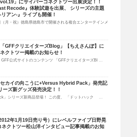
vol.19」にサイバーコネクトツー出展決定！！
U. Last Recode』体験試遊を出展、 シリーズの主題
N‐リアン‐』ライブも開催！
9日（月・祝）徳島県徳島市で開催される複合エンターテインメ
 「GFFクリエイターズBlog」【ちえさんぽ】に
コネクトツー掲載のお知らせ！
水）GFF公式サイトのコンテンツ 「GFFクリエイターズBl …
カイの向こうに+Versus Hybrid Pack」発売記
」シリーズ新グッズ発売決定！！
.hack」シリーズ新商品登場！ この度、 「ドットハック …
012年1月19日売り号）にレベルファイブ日野晃
コネクトツー松山洋インタビュー記事掲載のお知