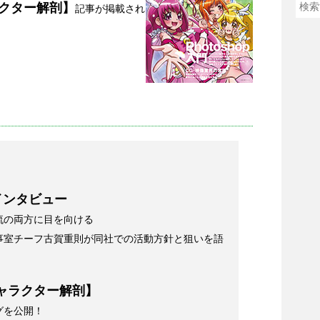
ャラクター解剖】
記事が掲載され
インタビュー
流の両方に目を向ける
事室チーフ古賀重則が同社での活動方針と狙いを語
」【キャラクター解剖】
グを公開！