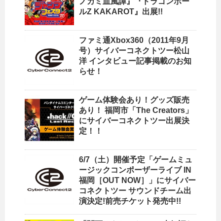
ノカミ血風譚』『ドラゴンボー
ルZ KAKAROT』出展!!
ファミ通Xbox360（2011年9月
号）サイバーコネクトツー松山
洋 インタビュー記事掲載のお知
らせ！
ゲーム体験会あり！グッズ販売
あり！ 福岡市「The Creators」
にサイバーコネクトツー出展決
定！！
6/7（土）開催予定「ゲームミュ
ージックコンポーザーライブ IN
福岡［OUT NOW］」にサイバー
コネクトツー サウンドチーム出
演決定!前売チケット発売中!!