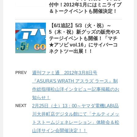
付中！2012年1月にはミニライブ
＆トークイベントも開催決定！
【6/1追記】5/3（火・祝）～
5（木・祝）新グッズの販売やス
テージイベントも開催！「マチ
★アソビ vol.16」にサイバーコ
ネクトツー出展！！
PREV
週刊ファミ通 2012年3月8日号
『ASURA’S WRATH アスラズ ラース』制
作総指揮松山洋インタビュー記事掲載のお
知らせ！
NEXT
2月25日（土）13：00～ヤマダ電機LABI品
川大井町店デジタル館にて「ナルティメッ
トストームジェネレーション」体験会＆松
山洋サイン会開催決定！！