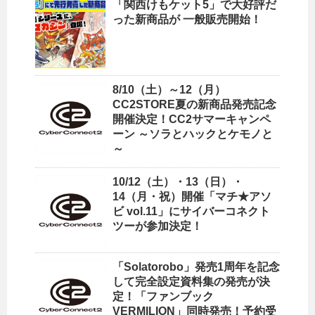
「関西けもケット5」で大好評だ
った新商品が 一般販売開始！
8/10（土）～12（月）
CC2STORE夏の新商品発売記念
開催決定！CC2サマーキャンペ
ーン ～ソラとハックとケモノと
～
10/12（土）・13（日）・
14（月・祝）開催「マチ★アソ
ビ vol.11」にサイバーコネクト
ツーが参加決定！
「Solatorobo」発売1周年を記念
して完全設定資料集の発売が決
定！「ファンブック
VERMILION」同時発売！予約受