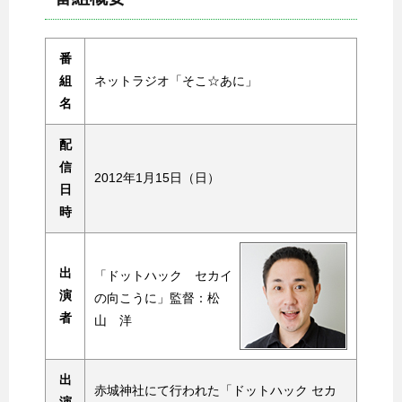
番
組
ネットラジオ「そこ☆あに」
名
配
信
2012年1月15日（日）
日
時
出
「ドットハック セカイ
演
の向こうに」監督：松
者
山 洋
出
赤城神社にて行われた「ドットハック セカ