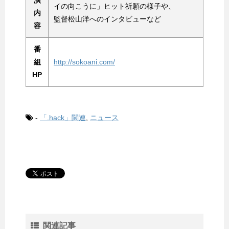
演
イの向こうに」ヒット祈願の様子や、
内
監督松山洋へのインタビューなど
容
番
組
http://sokoani.com/
HP
-
「.hack」関連
,
ニュース
関連記事