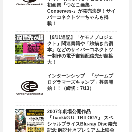
初画集『つなこ画集 -
Conserves-』が発売決定！サイ
バーコネクトツーちゃんも掲
載！
【9/11追記】「ケモノプロジェ
クト」関連書籍や「絵描き合宿
本」などのサイバーコネクトツ
ー制作の電子書籍配信先が超拡
大！
インターンシップ 「ゲームプ
ログラマーズキャンプ」募集開
始！！（締切：7/13）
2007年劇場公開作品
『.hack//G.U. TRILOGY』 スペ
シャルプライスBlu-ray Disc発売
記念 解説付きプレミアム上映会