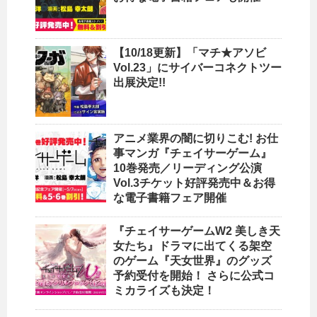
【10/18更新】「マチ★アソビ
Vol.23」にサイバーコネクトツー
出展決定!!
アニメ業界の闇に切りこむ! お仕
事マンガ『チェイサーゲーム』
10巻発売／リーディング公演
Vol.3チケット好評発売中＆お得
な電子書籍フェア開催
『チェイサーゲームW2 美しき天
女たち』ドラマに出てくる架空
のゲーム『天女世界』のグッズ
予約受付を開始！ さらに公式コ
ミカライズも決定！