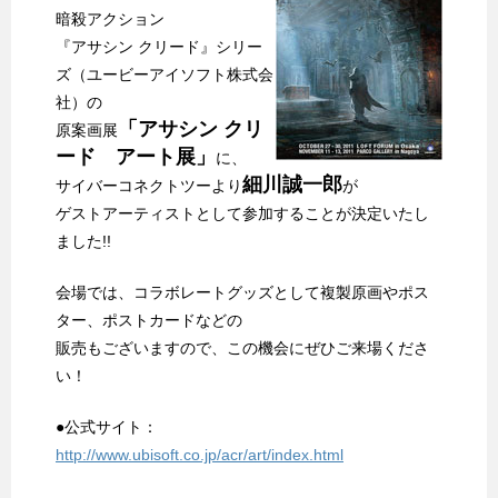
暗殺アクション
『アサシン クリード』シリー
ズ（ユービーアイソフト株式会
社）の
「アサシン クリ
原案画展
ード アート展」
に、
細川誠一郎
サイバーコネクトツーより
が
ゲストアーティストとして参加することが決定いたし
ました!!
会場では、コラボレートグッズとして複製原画やポス
ター、ポストカードなどの
販売もございますので、この機会にぜひご来場くださ
い！
●公式サイト：
http://www.ubisoft.co.jp/acr/art/index.html