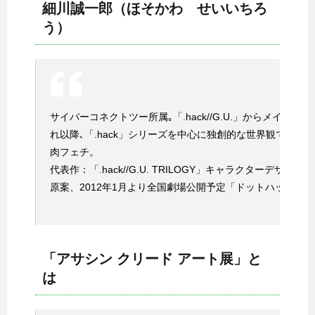
細川誠一郎（ほそかわ せいいちろ
う）
サイバーコネクトツー所属｡「.hack//G.U.」からメイ
れ以降､「.hack」シリーズを中心に独創的な世界観で国
肉フェチ。
代表作：「.hack//G.U. TRILOGY」キャラクターデザイン、
原案、2012年1月より全国劇場公開予定「ドットハック」
「アサシン クリード アート展」と
は