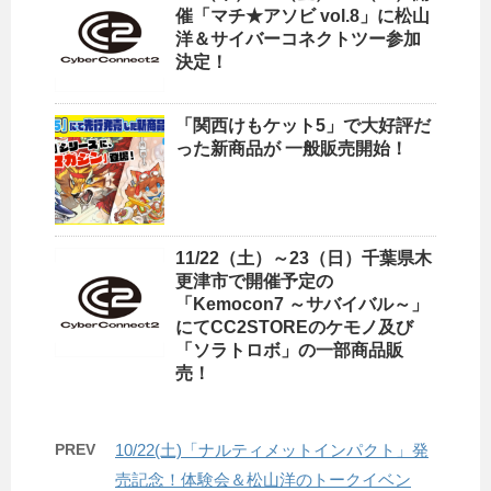
催「マチ★アソビ vol.8」に松山
洋＆サイバーコネクトツー参加
決定！
「関西けもケット5」で大好評だ
った新商品が 一般販売開始！
11/22（土）～23（日）千葉県木
更津市で開催予定の
「Kemocon7 ～サバイバル～」
にてCC2STOREのケモノ及び
「ソラトロボ」の一部商品販
売！
PREV
10/22(土)「ナルティメットインパクト」発
売記念！体験会＆松山洋のトークイベン