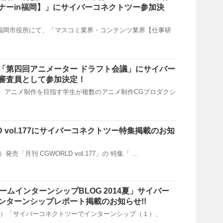
ナーin福岡】」にサイバーコネクトツー参加決
(土)福岡市役所にて、「マスコミ業界・コンテンツ業界【仕事研
「第四回アニメーター ドラフト会議」にサイバー
審査員として参加決定！
る、アニメ制作を目指す学生が複数のアニメ制作CGプロダクシ
LD vol.177にサイバーコネクトツー特集掲載のお知
）発売「月刊 CGWORLD vol.177」の 特集「 …
ゲームインターンシップBLOG 2014夏」サイバー
ンターンシップレポート掲載のお知らせ!!
（金）「サイバーコネクトツーでインターンシップ（１）、