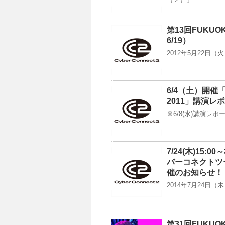
第13回FUK
6/19）
2012年5月22日
6/4（土）開催
2011」講演レ
※6/8(水)講演レ
7/24(木)1
バーコネクトツ
催のお知らせ！
2014年7月24
…
第31回FUK