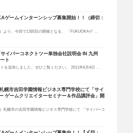
UOKAゲームインターンシップ募集開始！！（締切：
（火）より、今回で13回目の開催となる、 「FUKUOKAゲ …
「サイバーコネクトツー単独会社説明会 IN 九州
ポート
ポートを追加しました。ぜひご覧ください。 2011年6月4日 …
5:00～札幌市吉田学園情報ビジネス専門学校にて「サイ
ー ゲームクリエイターセミナー＆作品講評会」開
日（木）札幌市の吉田学園情報ビジネス専門学校にて 「サイバーコ
UOKAゲームインターンシップ募集中！！【〆切：