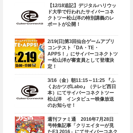
【12/18追記】デジタルハリウッ
ド大学で行われたサイバーコネ
クトツー松山洋の特別講義のレ
ポートが公開！
2/19(日)第3回仙台ゲームアプリ
コンテスト「DA・TE・
APPS！」にサイバーコネクトツ
ー松山洋が審査員として登壇決
定！
3/16（金）朝11:15～11:25 『ふ
くおかツボLabo』（テレビ西日
本）にてサイバーコネクトツー
松山洋 インタビュー映像放送
のお知らせ！
週刊ファミ通 2016年7月28日
号特集記事「クリエイターが見
たE3 2016」にてサイバーコネク