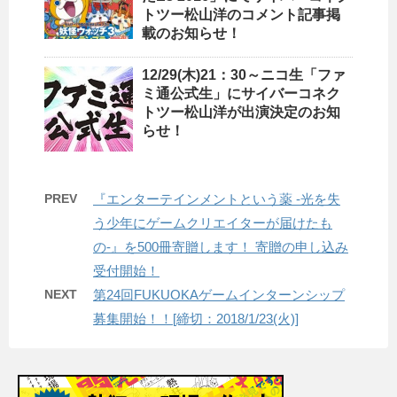
トツー松山洋のコメント記事掲
載のお知らせ！
12/29(木)21：30～ニコ生「ファ
ミ通公式生」にサイバーコネク
トツー松山洋が出演決定のお知
らせ！
PREV
『エンターテインメントという薬 -光を失
う少年にゲームクリエイターが届けたも
の-』を500冊寄贈します！ 寄贈の申し込み
受付開始！
NEXT
第24回FUKUOKAゲームインターンシップ
募集開始！！[締切：2018/1/23(火)]