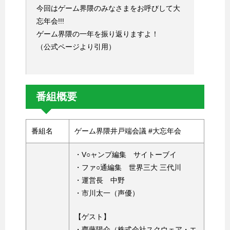
今回はゲーム界隈のみなさまをお呼びして大
忘年会!!!
ゲーム界隈の一年を振り返りますよ！
（公式ページより引用）
番組概要
番組名
ゲーム界隈井戸端会議 #大忘年会
・V○ャンプ編集 サイトーブイ
・ファ○通編集 世界三大 三代川
・運営長 中野
・市川太一（声優）
【ゲスト】
・齊藤陽介（株式会社スクウェア・エ