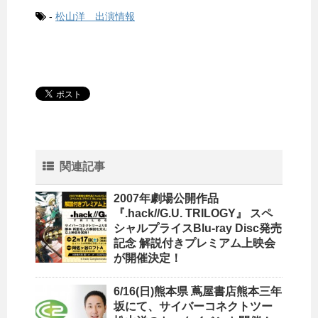
-
松山洋 出演情報
関連記事
2007年劇場公開作品
『.hack//G.U. TRILOGY』 スペ
シャルプライスBlu-ray Disc発売
記念 解説付きプレミアム上映会
が開催決定！
6/16(日)熊本県 蔦屋書店熊本三年
坂にて、サイバーコネクトツー