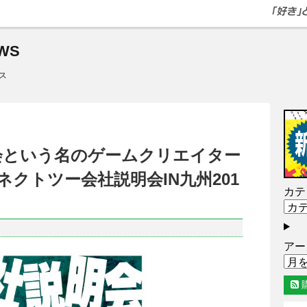
WS
ス
説明会という名のゲームクリエイター
クトツー会社説明会IN九州201
カテ
アー