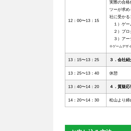
実際の合格
ツーが求め
社に受かる
12：00〜13：15
１）ゲー
２）プロ
３）アー
※ゲームデザ
13：15〜13：25
３．会社紹
13：25〜13：40
休憩
13：40〜14：20
４．質疑応
14：20〜14：30
松山より締