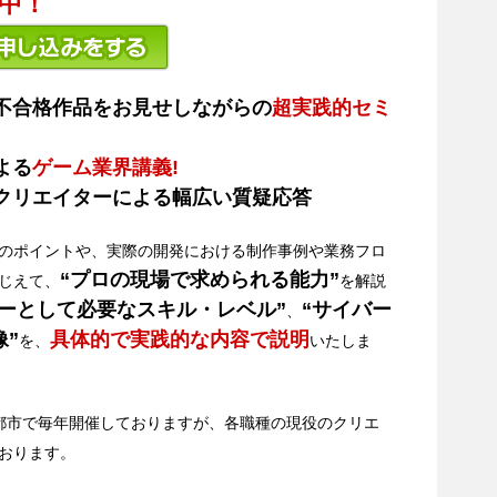
中！
・不合格作品をお見せしながらの
超実践的セミ
よる
ゲーム業界講義!
ムクリエイターによる幅広い質疑応答
のポイントや、実際の開発における制作事例や業務フロ
“プロの現場で求められる能力”
じえて、
を解説
ーとして必要なスキル・レベル”
“サイバー
、
”
具体的で実践的な内容で説明
を、
いたしま
都市で毎年開催しておりますが、各職種の現役のクリエ
おります。