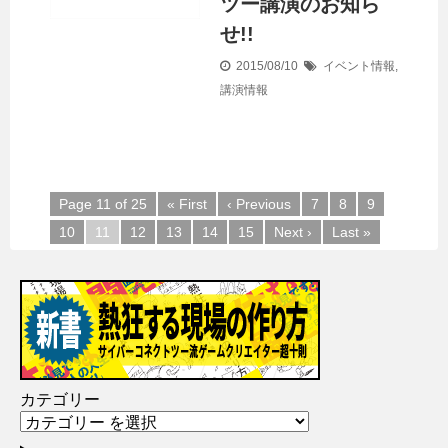
ツー講演のお知ら
せ!!
2015/08/10
イベント情報
,
講演情報
Page 11 of 25
« First
‹ Previous
7
8
9
10
11
12
13
14
15
Next ›
Last »
カテゴリー