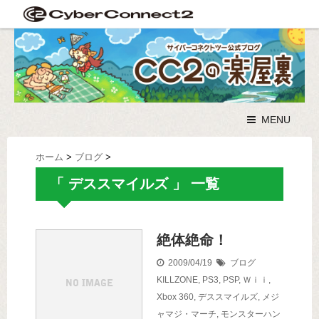
MENU
ホーム
>
ブログ
>
「 デススマイルズ 」 一覧
絶体絶命！
2009/04/19
ブログ
KILLZONE
,
PS3
,
PSP
,
Ｗｉｉ
,
Xbox 360
,
デススマイルズ
,
メジ
ャマジ・マーチ
,
モンスターハン