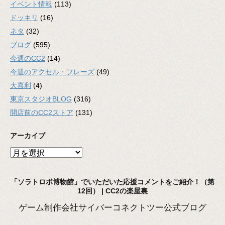
イベント情報
(113)
ドッキリ
(16)
ネタ
(32)
ブログ
(595)
今週のCC2
(14)
今週のアクセル・フレーズ
(49)
大喜利
(4)
東京スタジオBLOG
(316)
開店前のCC2ストア
(131)
アーカイブ
ア
ー
カ
「ソラトロボ博物館」でいただいた応援コメントをご紹介！（第
イ
12回） | CC2の楽屋裏
ブ
ゲーム制作会社サイバーコネクトツー公式ブログ