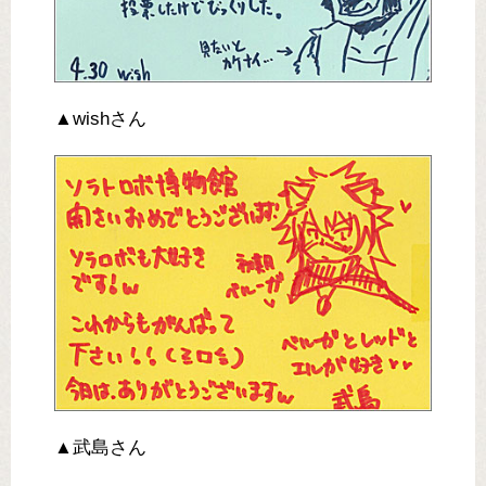
▲wishさん
▲武島さん