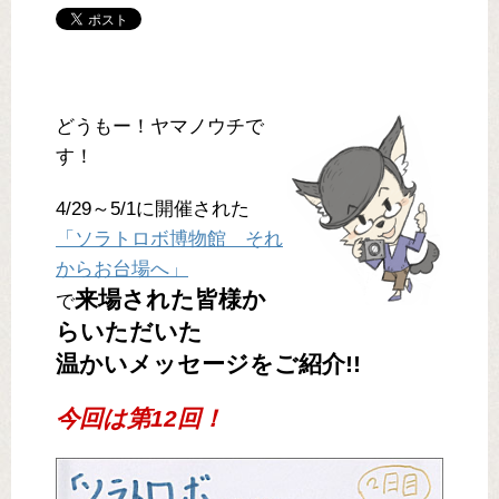
どうもー！ヤマノウチで
す！
4/29～5/1に開催された
「ソラトロボ博物館 それ
からお台場へ」
来場された皆様か
で
らいただいた
温かいメッセージをご紹介!!
今回は第12回！