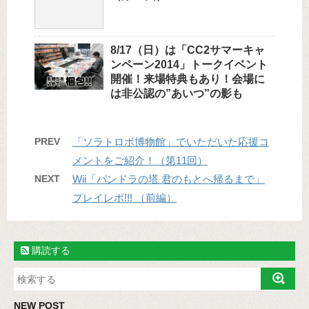
8/17（日）は「CC2サマーキャ
ンペーン2014」トークイベント
開催！来場特典もあり！会場に
は非公認の”あいつ”の影も
PREV
「ソラトロボ博物館」でいただいた応援コ
メントをご紹介！（第11回）
NEXT
Wii「パンドラの塔 君のもとへ帰るまで」
プレイレポ!!! （前編）
購読する
NEW POST