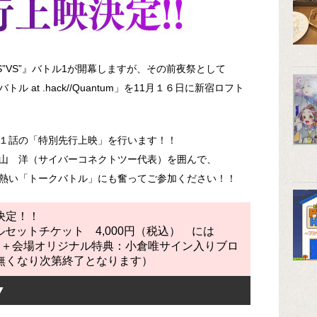
ES”VS”』バトル1が開幕しますが、その前夜祭として
ル at .hack//Quantum」を11月１６日に新宿ロフト
第１話の「特別先行上映」を行います！！
山 洋（サイバーコネクトツー代表）を囲んで、
熱い「トークバトル」にも奮ってご参加ください！！
決定！！
ペシャルセットチケット 4,000円（税込） には
会場オリジナル特典：小倉唯サイン入りブロ
無くなり次第終了となります）
▼