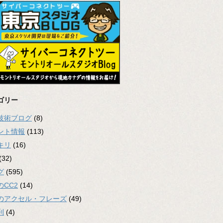
ゴリー
2技術ブログ
(8)
ント情報
(113)
キリ
(16)
(32)
グ
(595)
のCC2
(14)
のアクセル・フレーズ
(49)
利
(4)