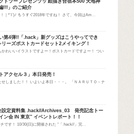
クトツープレゼンツッ 絵描き合宿本500 天地神
編!!!」のご紹介
｜*´I`)ﾉ もうすぐ2018年ですね！ さて、今回はAm…
第4弾!!「.hack」新グッズはこうやってでき
」シリーズポストカードセット2メイキング！
もかわいいイラストですよー！ポストカードですよー！ つい
トアクセル３」本日発売！
たせしました！！ いよいよ本日・・・。 「ＮＡＲＵＴＯ－ナ
完全設定資料集 .hack//Archives_03 発売記念トー
ン会 IN 東京” イベントレポート！！
す！ 10/30(日)に開催された “「.hack//」完…