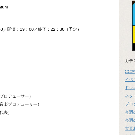
ntum
00／開演：19：00／終了：22：30（予定）
カテ
CC
イベ
ドッ
）
ネタ
プロデューサー）
ブロ
音楽プロデューサー）
今週
代表）
今週
大喜