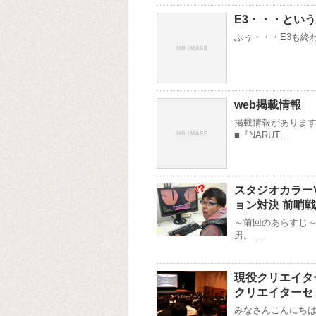
E3・・・という
ふぅ・・・E3も終わ
web掲載情報
掲載情報があります
■『NARUT…
スタジオカラー
ョン対決 前哨戦
～前回のあらすじ～
男。 …
現役クリエイタ
クリエイターセミ
みなさんこんにちは！