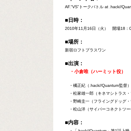
AF.“VS”トークバトル at .hack//Qua
■日時：
2010年11月16日（火） 開場18：
■場所：
新宿ロフトプラスワン
■出演：
・小倉唯（ハーミット役）
・橘正紀（.hack//Quantum監督
・松家雄一郎（キネマシトラス・
・野崎圭一（フライングドッグ・
・松山洋（サイバーコネクトツー
■内容：
・「.hack//Quantum」第1話上映