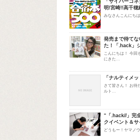
「サイバーコネ
明!宮崎!!高千穂
みなさんこんにちは！
発売まで待てない
た！「.hack
こんにちは！ 今回
にきた…
「ナルティメッ
さて皆さん！ お待
ルト…
“「.hack//」
クイベント＆サイ
どうもー！ヤマノウチで