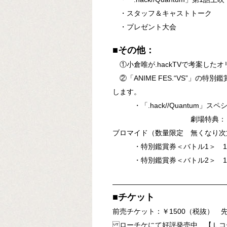
・スタッフ＆キャストトーク
・プレゼント大会
■その他：
①小倉唯が.hackTVで考案した
②「ANIME FES.“VS”」の
します。
・「.hack//Quantum」ス
劇場特典：Ｂ2ポスター
ブロマイド（数量限定 無くなり次
・特別鑑賞券＜バトル1＞ 1,5
・特別鑑賞券＜バトル2＞ 1,0
――――――――――――――――
■チケット
前売チケット：￥1500（税抜） 先着
ローチケにて好評発売中 【Ｌコ