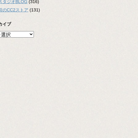
スタジオBLOG
(316)
前のCC2ストア
(131)
カイブ