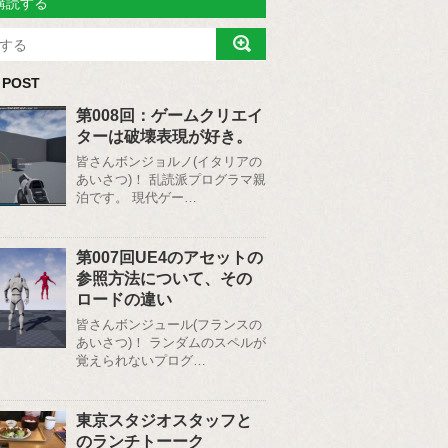
購読する
 POST
第008回：ゲームクリエイ
ターは破壊表現が好き。
皆さんボンジョルノ(イタリアの
あいさつ)！ 乱読派プログラマ親
泊です。 現代ゲー…
第007回UE4のアセットの
参照方法について、その
ロードの違い
皆さんボンジュール(フランスの
あいさつ)！ ランダムのスペルが
覚えられないプログ…
東京スタジオスタッフと
のランチトーーク