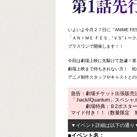
いよいよ今月２７日に『ANIME F
「ＡＮＩＭＥ ＦＥＳ．“ＶＳ”トークバト
プラスワンで開催します！！
今回は劇場上映に先駆けて急遽！
劇場上映まで待ちきれない方！ 松
アニメ制作スタッフやキャストとの
急告：劇場チケット出張販売
「.hack//Quantum」ス
劇場特典：Ｂ2ポスター＋
マイド付き！！（数量限定 
▼イベント詳細は以下の通り
■イベント名：