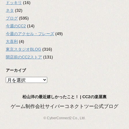
ドッキリ
(16)
ネタ
(32)
ブログ
(595)
今週のCC2
(14)
今週のアクセル・フレーズ
(49)
大喜利
(4)
東京スタジオBLOG
(316)
開店前のCC2ストア
(131)
アーカイブ
ア
ー
カ
松山洋の最近嬉しかったこと！ | CC2の楽屋裏
イ
ブ
ゲーム制作会社サイバーコネクトツー公式ブログ
© CyberConnect2 Co., Ltd.