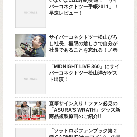
いよいよ11/19(金)発進！「サイ
バーコネクトツー手帳2011」！
早速レビュー！
サイバーコネクトツー松山ぴろ
し社長、極限の嬉しさで自分が
社長であることを忘れる！ノ巻
「MIDNIGHT LIVE 360」にサイ
バーコネクトツー松山洋がゲス
ト出演！
直筆サイン入り！ファン必見の
「ASURA’S WRATH」グッズ新
商品複製原画のご紹介!!
「ソラトロボファンブック第２