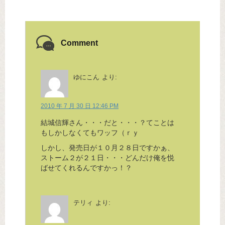
Comment
ゆにこん
より:
2010 年 7 月 30 日 12:46 PM
結城信輝さん・・・だと・・・？てことは
もしかしなくてもワッフ（ｒｙ
しかし、発売日が１０月２８日ですかぁ、
ストーム２が２１日・・・どんだけ俺を悦
ばせてくれるんですかっ！？
テリィ
より: