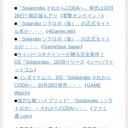
■
『Solatorobo それからCODAへ』発売は10月
28日!! 限定版もアリ
（
電撃オンライン！
）
■
「Solarobo ソラロボ（仮）」の正式タイト
ル名が・・・
（
4Gamer.net
）
■
「Solarobo ソラロボ（仮）」の正式タイト
ルが・・・
（
GameSpot Japan
）
■
サイバーコネクトツーが贈る完全新作！
DS『Solatorobo』10/28リリース
（
ジーパラド
ットコム
）
■
バンダイナムコ、DS「Solatorobo それから
CODAへ」10月28日発売・・・
（
GAME
Watch
）
■
強力な敵“ハイブリッド” 『Solatorobo（ソラ
トロボ） ～それからCODAへ～』
（
ファミ
通.com
）