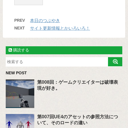
PREV
本日のつぶやき
NEXT
サイト更新情報とかいろいろ！
購読する
NEW POST
第008回：ゲームクリエイターは破壊表
現が好き。
第007回UE4のアセットの参照方法につ
いて、そのロードの違い