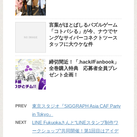
言葉がほとばしるパズルゲーム
「コトバシる」が今、ナウでヤ
ングなサイバーコネクトツース
タッフに大ウケな件
締切間近！「.hack//Fanbook」
全巻購入特典 応募者全員プレ
ゼント企画！
PREV
東京スタジオ『SIGGRAPH Asia CAF Party
in Tokyo』
NEXT
LINE Fukuokaさんと“LINEスタンプ制作ワ
ークショップ”共同開催！第1回目はアイデ