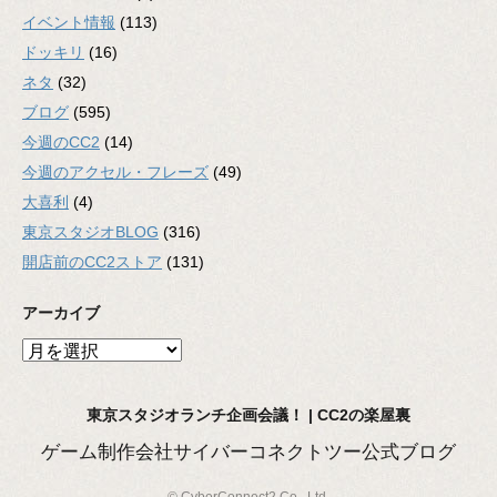
イベント情報
(113)
ドッキリ
(16)
ネタ
(32)
ブログ
(595)
今週のCC2
(14)
今週のアクセル・フレーズ
(49)
大喜利
(4)
東京スタジオBLOG
(316)
開店前のCC2ストア
(131)
アーカイブ
ア
ー
カ
東京スタジオランチ企画会議！ | CC2の楽屋裏
イ
ブ
ゲーム制作会社サイバーコネクトツー公式ブログ