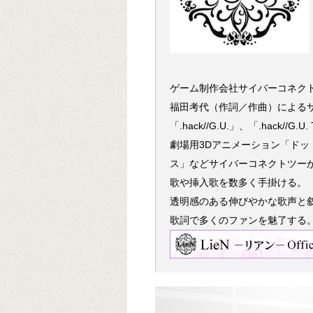
ゲーム制作会社サイバーコネク
福田考代（作詞／作曲）によるサ
「.hack//G.U.」、「.hack//G
劇場用3Dアニメーション「ドッ
ス」などサイバーコネクトツー
歌や挿入歌を数多く手掛ける。
透明感のある伸びやかな歌声と
歌詞で多くのファンを魅了する