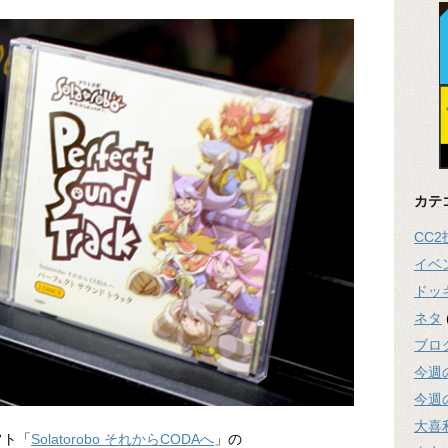
カテ
CC
イベ
ドッ
ネタ
ブロ
今週
今週
大喜
フト「
Solatorobo それからCODAへ
」の