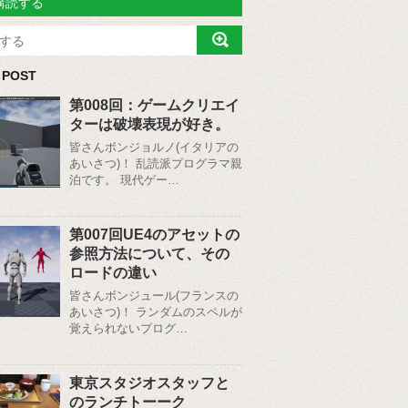
購読する
 POST
第008回：ゲームクリエイ
ターは破壊表現が好き。
皆さんボンジョルノ(イタリアの
あいさつ)！ 乱読派プログラマ親
泊です。 現代ゲー…
第007回UE4のアセットの
参照方法について、その
ロードの違い
皆さんボンジュール(フランスの
あいさつ)！ ランダムのスペルが
覚えられないプログ…
東京スタジオスタッフと
のランチトーーク