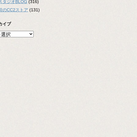
スタジオBLOG
(316)
前のCC2ストア
(131)
カイブ