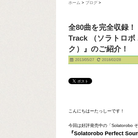
ホーム
>
ブログ
>
全80曲を完全収録！『Sol
Track （ソラト
ク）』のご紹介！
2013/05/27
2018/02/28
こんにちはーたっしーです！
今回は好評発売中の「Solatorob
『Solatorobo Perfect Sou