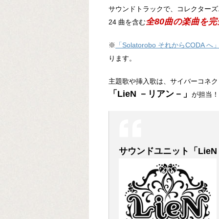
サウンドトラックで、コレクターズ
全80曲の楽曲を
24 曲を含む
※
「Solatorobo それからCODA へ」
ります。
主題歌や挿入歌は、サイバーコネク
「LieN －リアン－」
が担当！
サウンドユニット「Lie