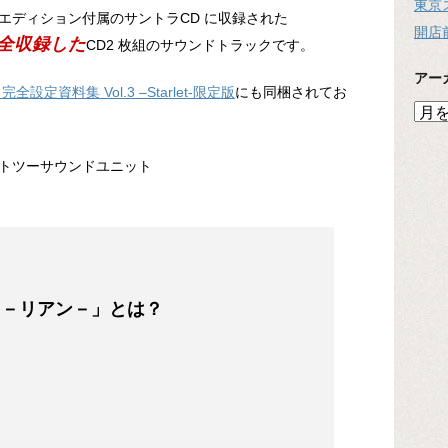
東京
エディション付属のサントラCD に収録された
開店
完全収録した
CD2 枚組のサウンドトラックです。
アー
完全設定資料集 Vol.3 –Starlet-限定版
にも同梱されてお
ア
ー
カ
トツーサウンドユニット
イ
ブ
N －リアン－」とは？