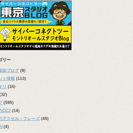
ゴリー
2技術ブログ
(8)
ント情報
(113)
キリ
(16)
(32)
グ
(595)
のCC2
(14)
のアクセル・フレーズ
(49)
利
(4)