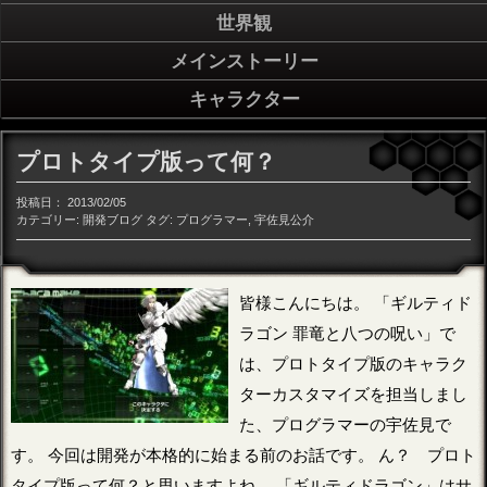
世界観
メインストーリー
キャラクター
プロトタイプ版って何？
投稿日：
2013/02/05
カテゴリー:
開発ブログ
タグ:
プログラマー
,
宇佐見公介
皆様こんにちは。 「ギルティド
ラゴン 罪竜と八つの呪い」で
は、プロトタイプ版のキャラク
ターカスタマイズを担当しまし
た、プログラマーの宇佐見で
す。 今回は開発が本格的に始まる前のお話です。 ん？ プロト
タイプ版って何？と思いますよね。 「ギルティドラゴン」はサ