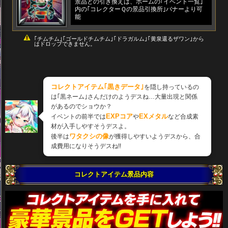
景品との引き換えは、ホームの｢イベント一覧｣
内の｢コレクターＱの景品引換所｣バナーより可
能
｢チムチム｣｢ゴールドチムチム｣｢ドラガルム｣｢黄泉還るザワン｣から
はドロップできません。
コレクトアイテム｢黒きデータ｣
を隠し持っているの
は｢黒ネーム｣さんだけのようデスね…大量出現と関係
があるのでショウか？
EXPコア
EXメタル
イベントの前半では
や
など合成素
材が入手しやすそうデスよ。
ワタクシの像
後半は
が獲得しやすいようデスから、合
成費用になりそうデスね!!
コレクトアイテム景品内容