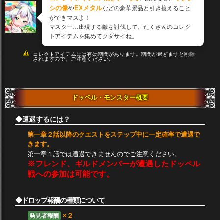
シの像
EXメタル
や
などの豪華景品と引き換えること
ができマスよ！
マスター…出現する敵を討伐して、たくさんのコレク
トアイテムを集めてクダサイね。
コレクトアイテムには有効期間があります。期間が過ぎますと削除
されますので、ご注意ください。
ドッペル・モンスター概要
◆遭遇するには？
第一章２話以降のクエストをステップ中に一定確率で遭遇で
きます。
第一章１話では遭遇できませんのでご注意ください。
※フレンド、ギルドメンバーが遭遇したドッペル
戦への参加は可能です。
◆ドロップ報酬の種類について
×２
発見者報酬