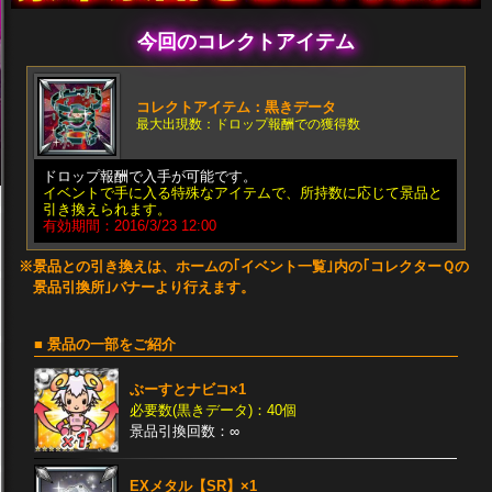
今回のコレクトアイテム
コレクトアイテム：黒きデータ
最大出現数：ドロップ報酬での獲得数
ドロップ報酬で入手が可能です。
イベントで手に入る特殊なアイテムで、所持数に応じて景品と
引き換えられます。
有効期間：2016/3/23 12:00
※景品との引き換えは、ホームの｢イベント一覧｣内の｢コレクターＱの
景品引換所｣バナーより行えます。
■ 景品の一部をご紹介
ぶーすとナビコ×1
必要数(黒きデータ)：40個
景品引換回数：∞
EXメタル【SR】×1