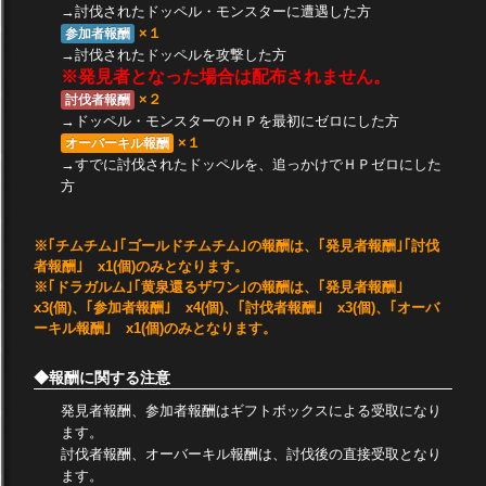
→討伐されたドッペル・モンスターに遭遇した方
×１
参加者報酬
→討伐されたドッペルを攻撃した方
※発見者となった場合は配布されません。
×２
討伐者報酬
→ドッペル・モンスターのＨＰを最初にゼロにした方
×１
オーバーキル報酬
→すでに討伐されたドッペルを、追っかけでＨＰゼロにした
方
※｢チムチム｣｢ゴールドチムチム｣の報酬は、｢発見者報酬｣｢討伐
者報酬｣ x1(個)のみとなります。
※｢ドラガルム｣｢黄泉還るザワン｣の報酬は、｢発見者報酬｣
x3(個)、｢参加者報酬｣ x4(個)、｢討伐者報酬｣ x3(個)、｢オーバ
ーキル報酬｣ x1(個)のみとなります。
◆報酬に関する注意
発見者報酬、参加者報酬はギフトボックスによる受取になり
ます。
討伐者報酬、オーバーキル報酬は、討伐後の直接受取となり
ます。