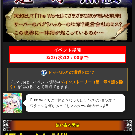
▼
イベント期間
▼
3/23(水)12：00まで
ドッペルとの遭遇のコツ
ドッペルは、イベント期間中
メインストーリー（第一章１話を除
く）
を進めることで遭遇できます。
｢The World｣は一体どうなってしまうのでショウか？
ワタクシは何があってもマスターの味方デスよ!!
這い寄る黒波