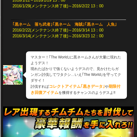
2016/1/22～2016/1/29 13：00
2016/1/29(メンテナンス終了後)～2016/2/22 13：00
｢黒ネーム 落ち武者｣｢黒ネーム 海賊｣｢黒ネーム 人魚｣
2016/2/22(メンテナンス終了後)～2016/3/14 13：00
2016/3/14(メンテナンス終了後)～2016/3/23 12：00
マスター！｢The World｣に黒ネームさんが大量に現れた
ようデス！
現れたばかりで強くないようデスので、見かけたらガ
ンガン討伐してワタクシ…いえ｢The World｣を守ってク
ダサイ！
コレクトアイテム｢黒きデータ｣
期限付
討伐すれば
や
き回復アイテム
を獲得するチャンスのようデスよ!!