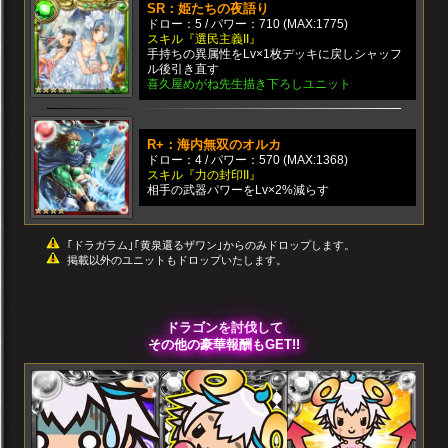
SR：姫たちの夜語り
ドロー：5 / パワー：710 (MAX:1775)
スキル『選民主義II』
手持ちの異属性をLv×1枚デッキに戻しシャッフ
ル後引き直す
喜久屋めがね先生描き下ろしユニット
R+：海内無双のオルカ
ドロー：4 / パワー：570 (MAX:1368)
スキル『力の封印II』
相手の武器パワーをLv×2%減らす
｢ドラガラム｣｢黄泉還るザワン｣からのみドロップします。
掲載以外のユニットもドロップいたします。
ドラゴンを討伐して
その他の豪華報酬もGET!!