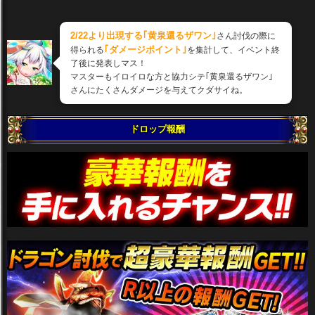
2/22より出現する｢黄泉還るザワン｣
さん討伐の際に
｢ダメージポイント｣
得られる
を集計して、イベント終
了後に発表しマス！
マスターもイロイロな方と協力シテ｢黄泉還るザワン｣
さんにたくさんダメージを与えてクダサイね。
ドロップ報酬