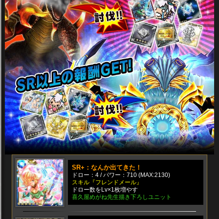
SR+：なんか出てきた！
ドロー：4 / パワー：710 (MAX:2130)
スキル『フレンドメール』
ドロー数をLv×1枚増やす
喜久屋めがね先生描き下ろしユニット