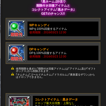
｢黒ネーム｣討伐で
期限付き回復アイテムと
コレクトアイテム｢黒きデータ｣
GETのチャンス!!
WPキャンディ
WPを100%回復するアイテム
使用期限：2016/03/23 12:00
DPキャンディ
DPを100%回復するアイテム
使用期限：2016/03/23 12:00
使用期限を過ぎた｢期限付き回復アイテム｣は｢アイテム｣及び｢ギフト
ボックス｣から削除されます。
｢チムチム｣｢ゴールドチムチム｣｢ドラガルム｣｢黄泉還るザワン｣から
はドロップできません。
コレクトアイテム：黒きデータ
ドロップ最大出現数：上限なし