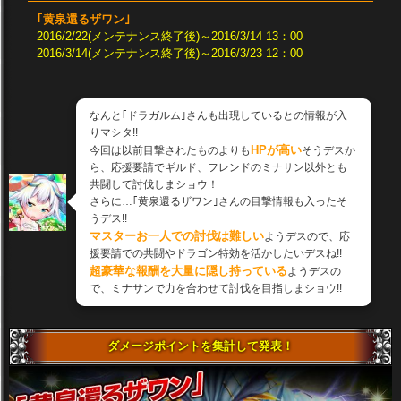
｢黄泉還るザワン｣
2016/2/22(メンテナンス終了後)～2016/3/14 13：00
2016/3/14(メンテナンス終了後)～2016/3/23 12：00
なんと｢ドラガルム｣さんも出現しているとの情報が入
りマシタ!!
HPが高い
今回は以前目撃されたものよりも
そうデスか
ら、応援要請でギルド、フレンドのミナサン以外とも
共闘して討伐しまショウ！
さらに…｢黄泉還るザワン｣さんの目撃情報も入ったそ
うデス!!
マスターお一人での討伐は難しい
ようデスので、応
援要請での共闘やドラゴン特効を活かしたいデスね!!
超豪華な報酬を大量に隠し持っている
ようデスの
で、ミナサンで力を合わせて討伐を目指しまショウ!!
ダメージポイントを集計して発表！