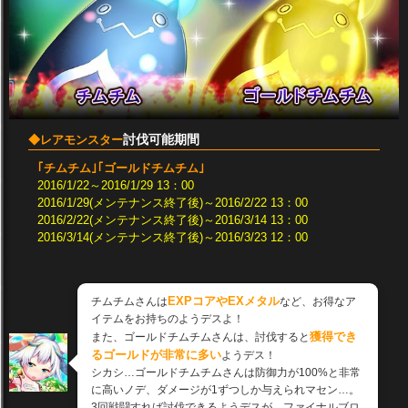
討伐可能期間
◆レアモンスター
｢チムチム｣｢ゴールドチムチム｣
2016/1/22～2016/1/29 13：00
2016/1/29(メンテナンス終了後)～2016/2/22 13：00
2016/2/22(メンテナンス終了後)～2016/3/14 13：00
2016/3/14(メンテナンス終了後)～2016/3/23 12：00
EXPコアやEXメタル
チムチムさんは
など、お得なア
イテムをお持ちのようデスよ！
獲得でき
また、ゴールドチムチムさんは、討伐すると
るゴールドが非常に多い
ようデス！
シカシ…ゴールドチムチムさんは防御力が100%と非常
に高いノデ、ダメージが1ずつしか与えられマセン…。
3回戦闘すれば討伐できるようデスが、ファイナルブロ