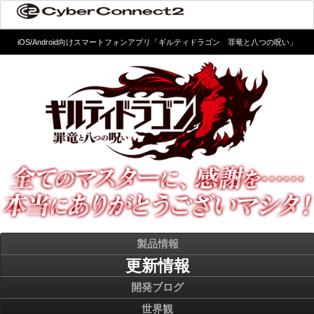
iOS/Android向けスマートフォンアプリ「ギルティドラゴン 罪竜と八つの呪い」
製品情報
更新情報
開発ブログ
世界観