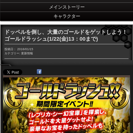
メインストーリー
キャラクター
ドッペルを倒し、大量のゴールドをゲットしよう！
ゴールドラッシュ(1/22(金)13：00まで)
投稿日：
2016/01/15
カテゴリー:
更新情報