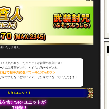
発生いたしません。
ャ｣！人気の高かったユニットが待望の復刻デス！
ーさんは笑顔デスが、とてもお強そうデスね！
封咒｣で相手の武器パワーを100%ダウン
！
は味方にしないと怖いノデ、ぜひ味方になっていただきまシ
ＳＲ+ユニット！
規を含むSR+ユニットが
7種類!!