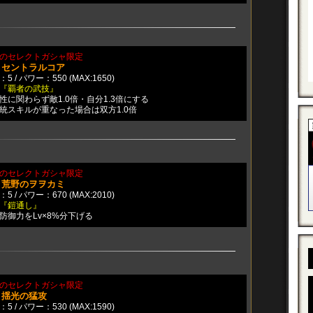
のセレクトガシャ限定
：セントラルコア
5 / パワー：550 (MAX:1650)
『覇者の武技』
性に関わらず敵1.0倍・自分1.3倍にする
統スキルが重なった場合は双方1.0倍
のセレクトガシャ限定
：荒野のヲヲカミ
5 / パワー：670 (MAX:2010)
『鎧通し』
防御力をLv×8%分下げる
のセレクトガシャ限定
：揺光の猛攻
5 / パワー：530 (MAX:1590)