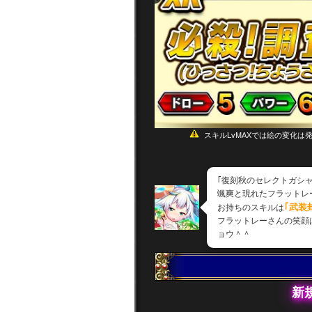
スキルLvMAXでは絵の変化は
｢復刻秋のセレクトガシ
颯爽と現れたフラットレ
｢武装
お持ちのスキルは
フラットレーさんの笑顔
ョウ＾＾
新