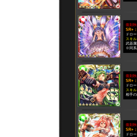
復刻秋
SR+
ドロー：
スキル
武器属
※同系
復刻秋
SR+
ドロー：
スキル
相手の
復刻秋
SR+
ドロー：