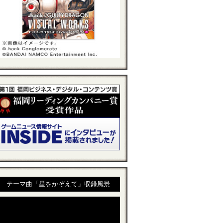
テーマ曲「星をかぞえて」収録風景