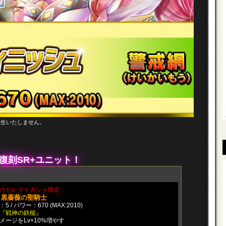
発生いたしません。
復刻SR+ユニット！
のセレクトガシャ限定
：黒薔薇の聖騎士
5 / パワー：670 (MAX:2010)
『戦神の鉄槌』
メージをLv×10%増やす