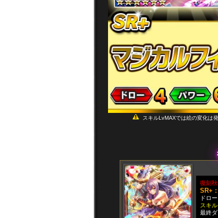
スキルLvMAXでは絵の変化は
復刻秋
SR+
ドロー：
スキル
最終ダ