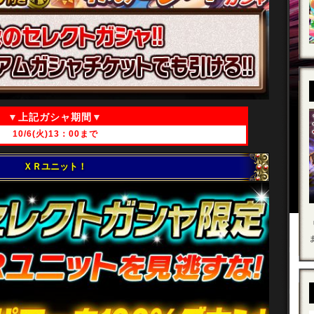
▼
上記ガシャ期間
▼
10/6(火)13：00まで
ＸＲユニット！