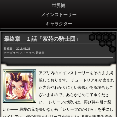
世界観
メインストーリー
キャラクター
最終章 １話「紫苑の騎士団」
投稿日：
2016/05/23
カテゴリー:
ストーリー
,
最終章
アプリ内のメインストーリーをそのまま掲
載しております。 チュートリアルが含まれ
た内容やわかりにくい表現がある場合もご
ざいますので、あらかじめご了承くださ
い。 レリーフの呪いは、再び絆を引き裂
いた―― 最愛の兄を失いながら「レリーフのかけら」を手にし
たイリアは、何の因果かレリーフを受け入れる事が出来る適合