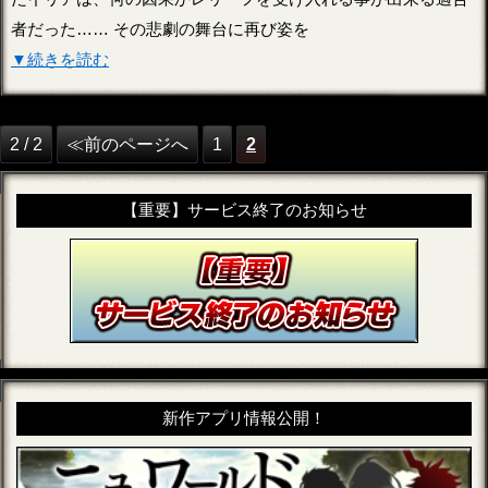
者だった…… その悲劇の舞台に再び姿を
▼続きを読む
2 / 2
≪前のページへ
1
2
【重要】サービス終了のお知らせ
新作アプリ情報公開！