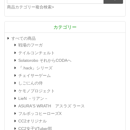
商品カテゴリー複合検索>
カテゴリー
すべての商品
戦場のフーガ
テイルコンチェルト
Solatorobo それからCODAへ
『.hack』シリーズ
チェイサーゲーム
しごにんの侍
ケモノプロジェクト
LieN －リアン－
ASURA'S WRATH アスラズ ラース
フルボッコヒーローズX
CC2オリジナル
CC2女子VTuber部