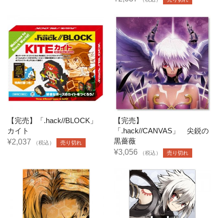
【完売】「.hack//BLOCK」
【完売】
カイト
「.hack//CANVAS」 尖鋭の
黒薔薇
¥2,037
（税込）
売り切れ
¥3,056
（税込）
売り切れ