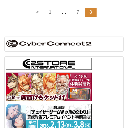
<
1
…
7
8