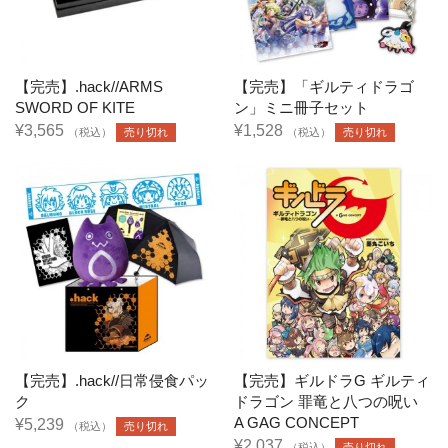
【完売】.hack//ARMS
【完売】「ギルティドラゴ
SWORD OF KITE
ン」ミニ冊子セット
¥3,565
¥1,528
（税込）
売り切れ
（税込）
売り切れ
【完売】.hack//日常侵食パッ
【完売】ギルドラG ギルティ
ク
ドラゴン 罪竜と八つの呪い
A GAG CONCEPT
¥5,239
（税込）
売り切れ
¥2,037
（税込）
売り切れ