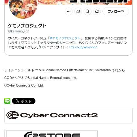
テイルコンチェルト™ & ©Bandai Namco Entertainment Inc. Solatorobo それから
CODAへ™＆ ©Bandai Namco Entertainment Inc.
©CyberConnect2 Co., Ltd.