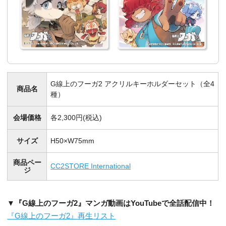
G線上のフーガ2 アクリルキーホルダーセット（全4
商品名
種）
会場価格
各2,300円(税込)
サイズ
H50×W75mm
商品ペー
CC2STORE International
ジ
▼『G線上のフーガ2』マンガ動画はYouTubeで全話配信中！
『G線上のフーガ2』再生リスト