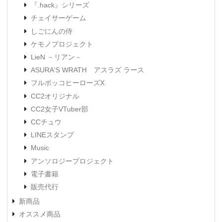
『.hack』シリーズ
チェイサーゲーム
しごにんの侍
ケモノプロジェクト
LieN －リアン－
ASURA'S WRATH アスラズ ラース
フルボッコヒーローズX
CC2オリジナル
CC2女子VTuber部
CCチュウ
LINEスタンプ
Music
アンソロジープロジェクト
電子書籍
販売代行
新商品
オススメ商品