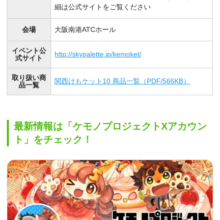
細は公式サイトをご覧ください
会場
大阪南港ATCホール
イベント公
http://skypalette.jp/kemoket/
式サイト
取り扱い商
関西けもケット10 商品一覧（PDF/566KB）
品一覧
最新情報は「ケモノプロジェクトXアカウン
ト」をチェック！