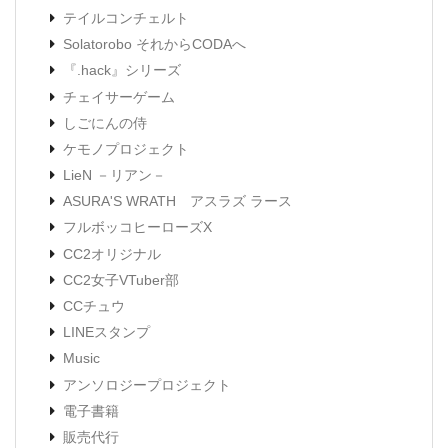
テイルコンチェルト
Solatorobo それからCODAへ
『.hack』シリーズ
チェイサーゲーム
しごにんの侍
ケモノプロジェクト
LieN －リアン－
ASURA'S WRATH アスラズ ラース
フルボッコヒーローズX
CC2オリジナル
CC2女子VTuber部
CCチュウ
LINEスタンプ
Music
アンソロジープロジェクト
電子書籍
販売代行