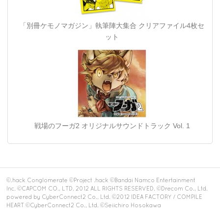
「別冊ケモノマガジン」執筆陣大集合 クリアファイル4枚セ
ット
戦場のフーガ2 オリジナルサウンドトラック Vol. 1
©.hack Conglomerate ©Project .hack ©Bandai Namco Entertainment
Inc. ©CAPCOM CO., LTD. 2012 ALL RIGHTS RESERVED. ©Drecom Co., Ltd.
powered by CyberConnect2 Co., Ltd. ©2012 IDEA FACTORY / COMPILE
HEART ©CyberConnect2 Co., Ltd. ©Seiichiro Hosokawa