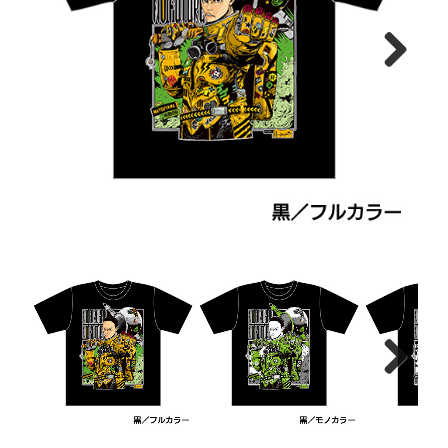
Next
Next