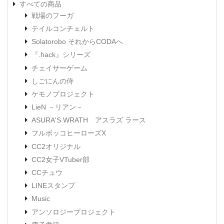
すべての商品
戦場のフーガ
テイルコンチェルト
Solatorobo それからCODAへ
『.hack』シリーズ
チェイサーゲーム
しごにんの侍
ケモノプロジェクト
LieN －リアン－
ASURA'S WRATH アスラズ ラース
フルボッコヒーローズX
CC2オリジナル
CC2女子VTuber部
CCチュウ
LINEスタンプ
Music
アンソロジープロジェクト