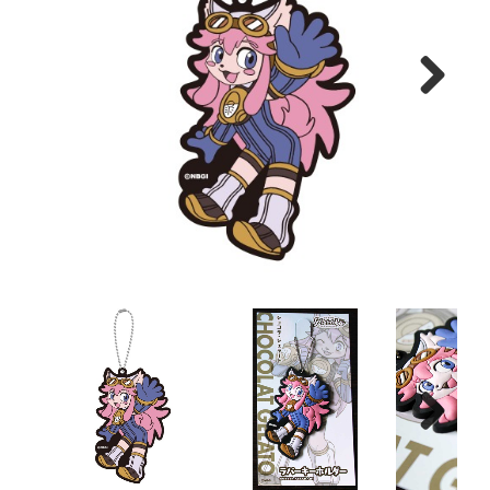
Next
Next