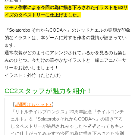
ケモノ作家による今回の為に描き下ろされたイラストをB2サ
イズのタペストリーに仕上げました。
『Solatorobo それからCODAへ』のレッドとエルの笑顔が印象
的なイラストは、本ゲームに対する作者の愛情が詰まってい
ます。
通常衣装がどのようにアレンジされているかを見るのも楽し
みのひとつ。今だけの華やかなイラストと一緒にアニバーサ
リーをお祝いしましょう！
イラスト：外竹（たとたけ）
CC2スタッフが魅力を紹介！
【
#関西けもケット7
】
「リトルテイルブロンクス」20周年記念『テイルコンチ
ェルト』＆『Solatorobo それからCODAへ』の描き下ろ
しタペストリーが納品されみゃした〜💕💕とってもキレ
イに仕上がってみゃす??今回の為に描き下ろされた特別