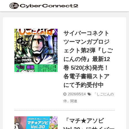
サイバーコネクト
ツーマンガプロジ
ェクト第2弾『しご
にんの侍』最新12
巻 5/20(水)発売！
各電子書籍ストア
にて予約受付中
2026/05/14
「しごにんの
侍」関連
「マチ★アソビ