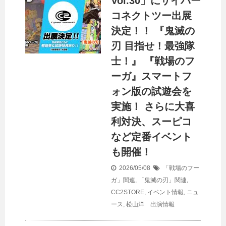
Vol.30」にサイバー
コネクトツー出展
決定！！ 『鬼滅の
刃 目指せ！最強隊
士！』 『戦場のフ
ーガ』スマートフ
ォン版の試遊会を
実施！ さらに大喜
利対決、スーピコ
など定番イベント
も開催！
2026/05/08
「戦場のフー
ガ」関連
,
「鬼滅の刃」関連
,
CC2STORE
,
イベント情報
,
ニュ
ース
,
松山洋 出演情報