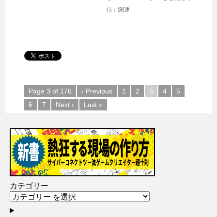
侍」関連
Page 3 of 176
‹ Previous
1
2
3
4
5
6
7
Next ›
Last »
カテゴリー