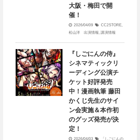
大阪・梅田で開
催！
2026/04/09
CC2STORE
,
松山洋 出演情報
,
講演情報
『しごにんの侍』
シネマティックリ
ーディング公演チ
ケット好評発売
中！漫画執筆 藤田
かくじ先生のサイ
ン会実施＆本作初
のグッズ発売が決
定！
2026/04/03
「しごにんの