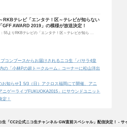
:55～RKBテレビ「エンタテ！区～テレビが知らない
GFF AWARD 2019」の模様が放送決定！
(水)0：55よりRKBテレビの「エンタテ！区～テレビが知ら …
会議カプコンブースからお届けされるニコ生「バサラ4皇
ル」内の「小林Pの超トークルーム」コーナーに松山洋出
止のお知らせ】5/3（日）アクロス福岡にて開催、アニ
ニゲーライブFUKUOKA2015」にサウンドユニット
決定！
～ニコ生「CC2公式ニコ生チャンネル GW直前スペシャル」配信決定！ - 