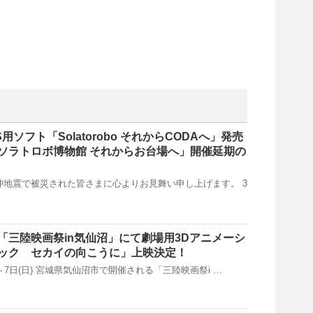
ソフト「Solatorobo それからCODAへ」発売
ソラトロボ博物館 それからお台場へ」開催延期の
地震で被災された皆さまに心よりお見舞い申し上げます。 3
(日) 「三陸映画祭in気仙沼」にて劇場用3Dアニメーシ
ック セカイの向こうに」上映決定！
金)～7日(日) 宮城県気仙沼市で開催される「三陸映画祭i …