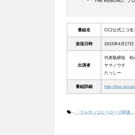
・「THE KEMONO」プ
番組名
CC2公式ニコ
放送日時
2015年4月27
代表取締役 松
出演者
ヤマノウチ
たっしー
番組詳細
http://live.nico
-
「フルボッコヒーローズ関連」