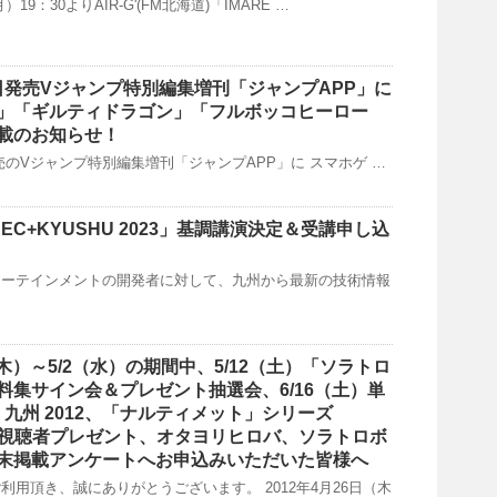
月）19：30よりAIR-G'(FM北海道)「IMARE …
18日発売Vジャンプ特別編集増刊「ジャンプAPP」に
」「ギルティドラゴン」「フルボッコヒーロー
載のお知らせ！
日発売のVジャンプ特別編集増刊「ジャンプAPP」に スマホゲ …
CEDEC+KYUSHU 2023」基調講演決定＆受講申し込
ターテインメントの開発者に対して、九州から最新の技術情報
（木）～5/2（水）の期間中、5/12（土）「ソラトロ
料集サイン会＆プレゼント抽選会、6/16（土）単
N 九州 2012、「ナルティメット」シリーズ
番組視聴者プレゼント、オタヨリヒロバ、ソラトロボ
末掲載アンケートへお申込みいただいた皆様へ
利用頂き、誠にありがとうございます。 2012年4月26日（木