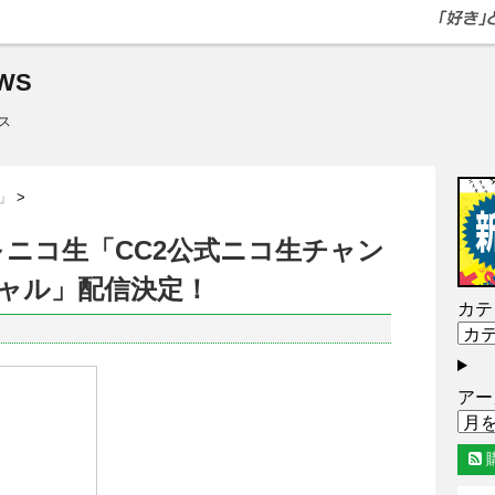
WS
ス
」
>
0時～ニコ生「CC2公式ニコ生チャン
シャル」配信決定！
カテ
アー