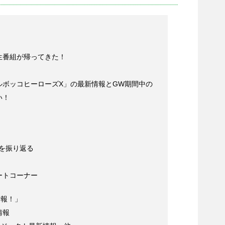
生番組が帰ってきた！
ルボッコヒーローズX」の最新情報とGW期間中の
い！
を振り返る
トコーナー
報！」
情報