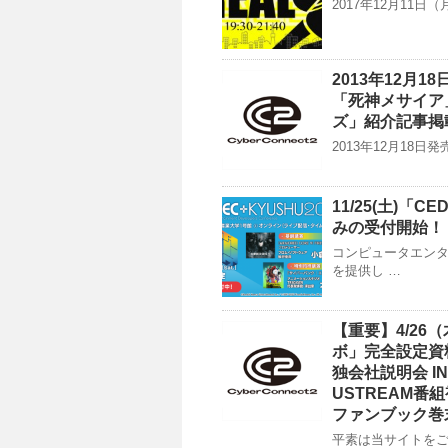
2017年12月11日（
2013年12月
「死神メサイア
ズ」紹介記事掲
2013年12月18
11/25(土)「
みの受付開始！
コンピュータエン
を提供し …
【重要】4/26
ボ」完全設定資
独会社説明会 I
USTREAM
ファンブック巻
平素は当サイトをご