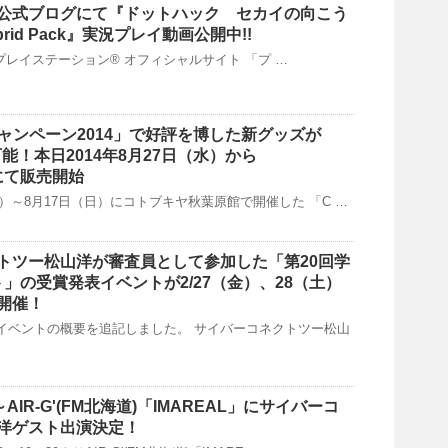
公式ブログにて『ドットハック セカイの向こう
ybrid Pack』実況プレイ動画公開中!!
(金)プレイステーション® オフィシャルサイト 「プ …
キャンペーン2014」で好評を博した新グッズが
能！本日2014年8月27日（水）から
jpにて販売開始
（金）～8月17日（日）にコトブキヤ秋葉原館で開催した 「C …
トツー松山洋が審査員として参加した「第20回学
」の受賞発表イベントが2/27（金）、28（土）
開催！
賞発表イベントの概要を追記しました。 サイバーコネクトツー松山
:30～AIR-G'(FM北海道)「IMAREAL」にサイバーコ
洋ゲスト出演決定！