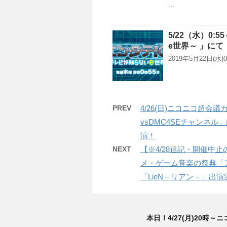
…
5/22（水）0
e世界～ 」にて「
2019年5月22日
PREV
4/26(日)ニコニコ超
vsDMC4SEチャンネ
演！
NEXT
【※4/28追記・開催中
メ・ゲーム音楽の祭典「ア
「LieN－リアン－」出演
本日！4/27(月)20時