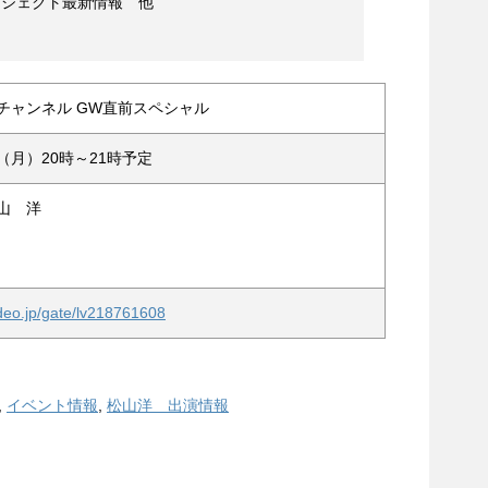
ロジェクト最新情報 他
生チャンネル GW直前スペシャル
日（月）20時～21時予定
山 洋
video.jp/gate/lv218761608
,
イベント情報
,
松山洋 出演情報