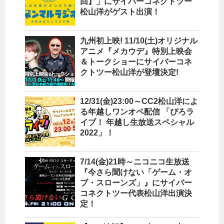
回】」にサイバーコネクトツー
松山洋がゲスト出演！
九州初上映! 11/10(土)オリジナル
アニメ『メカウデ』特別上映会
＆トークショーにサイバーコネ
クトツー松山洋が登壇決定!
12/31(金)23:00～CC2松山洋によ
る年越しワンオペ配信 「ぴろラ
イブ！ 年越し生放送スペシャル
2022」！
7/14(金)21時～ニコニコ生放送
『今さら聞けない「ゲーム・オ
ブ・スローンズ」』にサイバー
コネクトツー代表松山洋出演決
定！