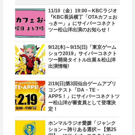
11/10（金）19:00～KBCラジオ
『KBC長浜横丁「OTAカフェお
っきー」』にサイバーコネクト
ツー松山洋出演のお知らせ！
9/12(木)～9/15(日)「東京ゲーム
ショウ2019」サイバーコネクト
ツー開発タイトル出展＆松山洋
出演情報!
2/19(日)第3回仙台ゲームアプリ
コンテスト「DA・TE・
APPS！」にサイバーコネクトツ
ー松山洋が審査員として登壇決
定！
ホンマルラジオ愛媛「ジャンク
ション～誇りある選択～【第25