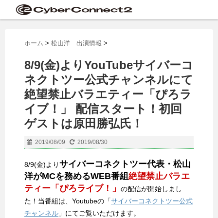
ホーム
>
松山洋 出演情報
>
8/9(金)よりYouTubeサイバーコ
ネクトツー公式チャンネルにて
絶望禁止バラエティー「ぴろラ
イブ！」 配信スタート！初回
ゲストは原田勝弘氏！
2019/08/09
2019/08/30
サイバーコネクトツー代表・松山
8/9(金)より
洋がMCを務めるWEB番組
絶望禁止バラエ
ティー「ぴろライブ！」
の配信が開始しまし
た！当番組は、Youtubeの「
サイバーコネクトツー公式
チャンネル
」にてご覧いただけます。