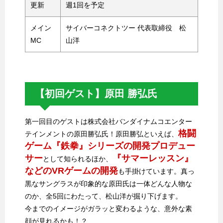
更新
週1回を予定
メイン
サイバーコネクトツー 代表取締役 松
MC
山洋
【初回ゲスト】原田 勝弘氏
第一回目のゲストは株式会社バンダイナムコエンター
格闘
テインメントの原田勝弘氏！原田勝弘といえば、
ゲーム『鉄拳』シリーズの開発プロデュー
サー
『サマーレッスン』
として知られるほか、
などのVRゲームの開発
も手掛けています。真っ
黒なサングラスが印象的な原田氏は一体どんな人物な
のか、全5回にわたって、松山洋が掘り下げます。
今までのイメージがガラッと変わるような、意外な素
顔が見れるかも！？