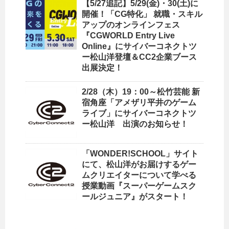
【5/27追記】5/29(金)・30(土)に
開催！「CG特化」 就職・スキル
アップのオンラインフェス
『CGWORLD Entry Live
Online』にサイバーコネクトツ
ー松山洋登壇＆CC2企業ブース
出展決定！
2/28（木）19：00～松竹芸能 新
宿角座「アメザリ平井のゲーム
ライブ」にサイバーコネクトツ
ー松山洋 出演のお知らせ！
「WONDER!SCHOOL」サイト
にて、松山洋がお届けするゲー
ムクリエイターについて学べる
授業動画『スーパーゲームスク
ールジュニア』がスタート！